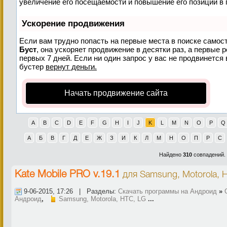
увеличение его посещаемости и повышение его позиций в 
Ускорение продвижения
Если вам трудно попасть на первые места в поиске самос
Буст
, она ускоряет продвижение в десятки раз, а первые 
первых 7 дней. Если ни один запрос у вас не продвинется 
бустер
вернут деньги.
Начать продвижение сайта
A
B
C
D
E
F
G
H
I
J
K
L
M
N
O
P
Q
А
Б
В
Г
Д
Е
Ж
З
И
К
Л
М
Н
О
П
Р
С
Найдено
310
совпадений.
Kate Mobile PRO v.19.1
для
Samsung, Motorola, 
9-06-2015, 17:26 | Разделы:
Скачать программы на Андроид
»
Андроид
,
Samsung, Motorola, HTC, LG
...