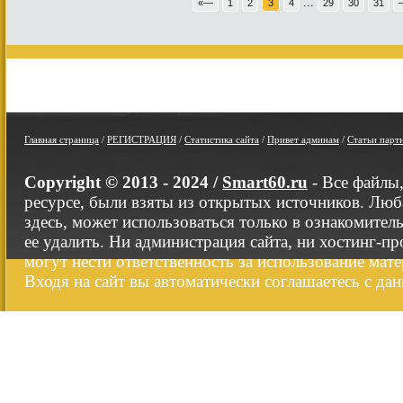
...
«—
1
2
3
4
29
30
31
Главная страница
/
РЕГИСТРАЦИЯ
/
Статистика сайта
/
Привет админам
/
Статьи парт
Copyright © 2013 - 2024 /
Smart60.ru
- Все файлы
ресурсе, были взяты из открытых источников. Люб
здесь, может использоваться только в ознакомител
ее удалить. Ни администрация сайта, ни хостинг-п
могут нести ответственность за использование мате
Входя на сайт вы автоматически соглашаетесь с да