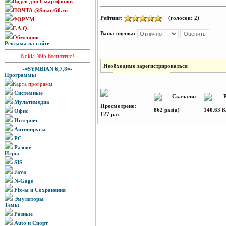
Видео для Смартфонов
ПОЧТА @Smart60.ru
Рейтинг:
(голосов: 2)
ФОРУМ
F.A.Q.
Ваша оценка:
Обменник
Реклама на сайте
Nokia N95 Бесплатно!
Необходимо зарегистрироваться
-=SYMBIAN 6,7,8=-
Программы
Карта программ
Системные
Скачали:
Ра
Мультимедиа
Просмотрено:
862 раз(а)
140.63 
Офис
127 раз
Интернет
Антивирусы
PC
Разное
Игры
SIS
Java
N-Gage
Fix-ы и Сохранения
Эмуляторы
Темы
Разные
Auto и Спорт