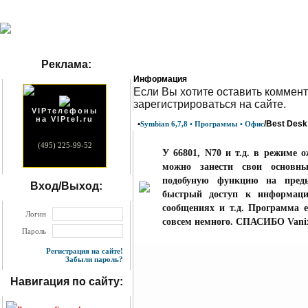
Реклама:
Информация
Eсли Вы хотите оставить коммент
зарегистрироваться на сайте.
VIPтелефоны
на VIPtel.ru
•
/Best Desk
Symbian 6,7,8 • Программы • Офис
(495) 225-99-52
У 66801, N70 и т.д. в режиме 
можно занести свои основн
подобуную функцию на пред
Вход/Выход:
быстрый доступ к информации
сообщениях и т.д. Программа е
Логин
совсем немного.
СПАСИБО Vanix
Пароль
Регистрация на сайте!
Забыли пароль?
Навигация по сайту: