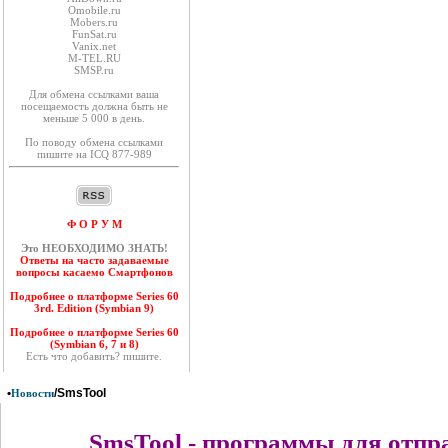
Оmobile.ru
Mobers.ru
FunSat.ru
Vanix.net
M-TEL.RU
SMSP.ru
Для обмена ссылками ваша
посещаемость должна быть не
меньше 5 000 в день.
По поводу обмена ссылками
пишите на ICQ 877-989
Ф О Р У М
Это НЕОБХОДИМО ЗНАТЬ!
Ответы на часто задаваемые
вопросы касаемо Смартфонов
Подробнее о платформе Series 60
3rd. Edition (Symbian 9)
Подробнее о платформе Series 60
(Symbian 6, 7 и 8)
Есть что добавить? пишите.
•
/SmsTool
Новости
SmsTool - программы для отпр