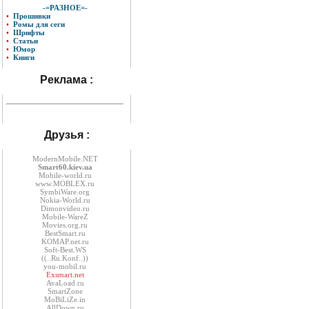
-=РАЗНОЕ=-
•
Прошивки
•
Ромы для сеги
•
Шрифты
•
Статьи
•
Юмор
•
Книги
Реклама :
Друзья :
ModernMobile.NET
Smart60.kiev.ua
Mobile-world.ru
www.MOBLEX.ru
SymbiWare.org
Nokia-World.ru
Dimonvideo.ru
Mobile-WareZ
Movies.org.ru
BestSmart.ru
KOMAP.net.ru
Soft-Best.WS
((..Ru.Konf..))
you-mobil.ru
Exsmart.net
AvaLoad.ru
SmartZone
MoBiLiZe.in
AllDown.ru