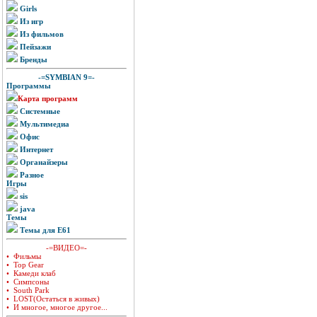
Girls
Из игр
Из фильмов
Пейзажи
Бренды
-=SYMBIAN 9=-
Программы
Карта программ
Системные
Мультимедиа
Офис
Интернет
Органайзеры
Разное
Игры
sis
java
Темы
Темы для E61
-=ВИДЕО=-
• Фильмы
• Top Gear
• Камеди клаб
• Симпсоны
• South Park
• LOST(Остаться в живых)
• И многое, многое другое...