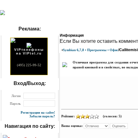
Реклама:
Информация
Eсли Вы хотите оставить коммент
VIPтелефоны
•
/Callitemis
Symbian 6,7,8 • Программы • Офис
на VIPtel.ru
Отличная программа для создания отчет
(495) 225-99-52
правой кнопкой и в свойствах, во вклад
Вход/Выход:
Логин
Пароль
Регистрация на сайте!
Рейтинг:
(голосов: 5)
Забыли пароль?
Навигация по сайту:
Ваша оценка: