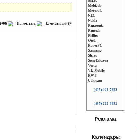
Mitac
Mobiado
Motorola
NEC
Nokia
 2006
Напечатать
Комментарии (7)
Panasonic
Pantech
Philips
Qtek
RoverPC
Samsung
Sharp
SonyEricsson
Vertu
VK Mobile
RWT
Ubiquam
(495) 225-7653
(495) 225-9952
Реклама:
Календарь: