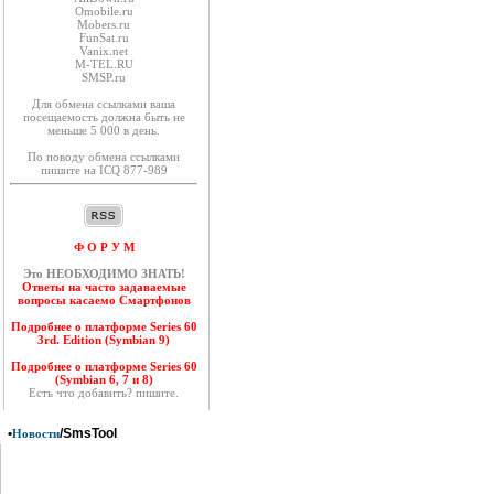
Оmobile.ru
Mobers.ru
FunSat.ru
Vanix.net
M-TEL.RU
SMSP.ru
Для обмена ссылками ваша
посещаемость должна быть не
меньше 5 000 в день.
По поводу обмена ссылками
пишите на ICQ 877-989
Ф О Р У М
Это НЕОБХОДИМО ЗНАТЬ!
Ответы на часто задаваемые
вопросы касаемо Смартфонов
Подробнее о платформе Series 60
3rd. Edition (Symbian 9)
Подробнее о платформе Series 60
(Symbian 6, 7 и 8)
Есть что добавить? пишите.
•
/SmsTool
Новости