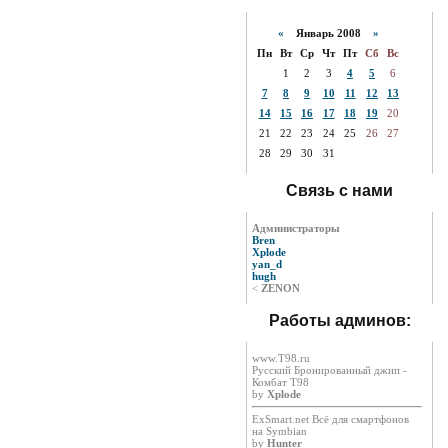
«
Январь 2008
»
Пн
Вт
Ср
Чт
Пт
Сб
Вс
1
2
3
4
5
6
7
8
9
10
11
12
13
14
15
16
17
18
19
20
21
22
23
24
25
26
27
28
29
30
31
Связь с нами
Администраторы
Bren
Xplode
yan_d
hugh
<
ZENON
Работы админов:
www.T98.ru
Русский Бронированный джип -
Комбат Т98
by
Xplode
ExSmart.net Всё для смартфонов
на Symbian
by
Hunter