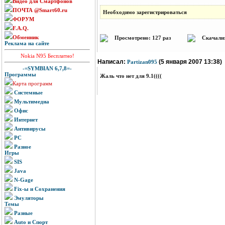
Видео для Смартфонов
ПОЧТА @Smart60.ru
Необходимо зарегистрироваться
ФОРУМ
F.A.Q.
Обменник
Просмотрено: 127 раз
Скачали:
Реклама на сайте
Nokia N95 Бесплатно!
Написал:
(5 января 2007 13:38)
Partizan095
-=SYMBIAN 6,7,8=-
Программы
Жаль что нет для 9.1((((
Карта программ
Системные
Мультимедиа
Офис
Интернет
Антивирусы
PC
Разное
Игры
SIS
Java
N-Gage
Fix-ы и Сохранения
Эмуляторы
Темы
Разные
Auto и Спорт