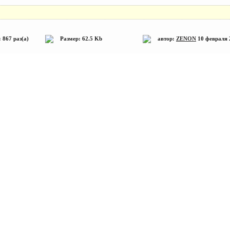
 867 раз(а)
Размер: 62.5 Kb
автор:
ZENON
10 февраля