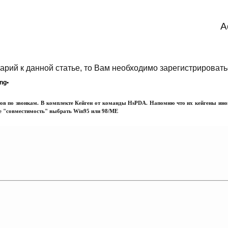
A
арий к данной статье, то Вам необходимо зарегистрировать
ing•
ов по звонкам. В комплекте Кейген от команды HsPDA. Напомню что их кейгены иног
ке "совместимость" выбрать Win95 или 98/ME