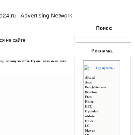
d24.ru - Advertising Network
Поиск:
ся на сайте.
Реклама:
да не запускаются. Нужно нажать на него
Где купить :
Alcatel
Asus
BenQ-Siemens
Benefon
Eten
Haier
HTC
Hyundai
i-Mate
Haier
LG
Maxon