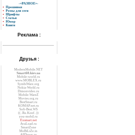
-=РАЗНОЕ=-
•
Прошивки
•
Ромы для сеги
•
Шрифты
•
Статьи
•
Юмор
•
Книги
Реклама :
Друзья :
ModernMobile.NET
Smart60.kiev.ua
Mobile-world.ru
www.MOBLEX.ru
SymbiWare.org
Nokia-World.ru
Dimonvideo.ru
Mobile-WareZ
Movies.org.ru
BestSmart.ru
KOMAP.net.ru
Soft-Best.WS
((..Ru.Konf..))
you-mobil.ru
Exsmart.net
AvaLoad.ru
SmartZone
MoBiLiZe.in
AllDown.ru