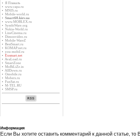
• Я Плакалъ
• www.capa.ru
• MNIS.ru
• Mobile-world.ru
•
Smart60.kiev.ua
• www.MOBLEX.ru
• SymbiWare.org
• Nokia-World.ru
• LineCinema.ru
• Dimonvideo.ru
• Mobile-WareZ
• BestSmart.ru
• KOMAP.net.ru
• you-mobil.ru
•
Exsmart.net
• AvaLoad.ru
• SmartZone
• MoBiLiZe.in
• AllDown.ru
• Оmobile.ru
• Mobers.ru
• FunSat.ru
• M-TEL.RU
• SMSP.ru
Информация
Eсли Вы хотите оставить комментарий к данной статье, то 