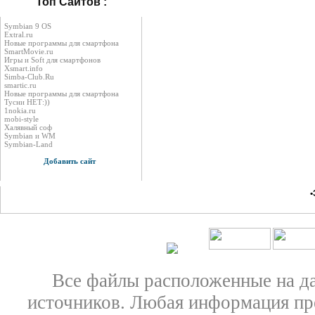
Топ Сайтов :
Symbian 9 OS
Extral.ru
Новые программы для смартфона
SmartMovie.ru
Игры и Soft для смартфонов
Xsmart.info
Simba-Club.Ru
smartic.ru
Новые программы для смартфона
Тусни НЕТ:))
1nokia.ru
mobi-style
Халявный соф
Symbian и WM
Symbian-Land
Добавить сайт
•
Все файлы расположенные на д
источников. Любая информация пре