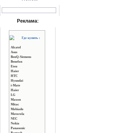
Реклама:
Где купить :
Alcatel
Asus
BenQ-Siemens
Benefon
Eten
Haier
HTC
Hyundai
i-Mate
Haier
LG
Maxon
Mitac
Mobiado
Motorola
NEC
Nokia
Panasonic
Pantech