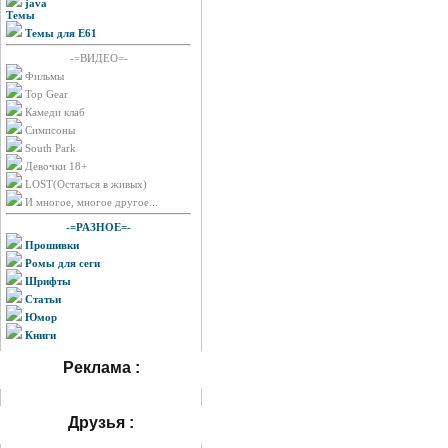
java
Темы
Темы для E61
-=ВИДЕО=-
Фильмы
Top Gear
Камеди клаб
Симпсоны
South Park
Девочки 18+
LOST(Остаться в живых)
И многое, многое другое...
-=РАЗНОЕ=-
Прошивки
Ромы для сеги
Шрифты
Статьи
Юмор
Книги
Реклама :
Друзья :