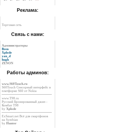
Реклама:
Торговая сеть
Связь с нами:
Администраторы
Bren
Xplode
yan_d
hugh
ZENON
Работы админов:
www.S60Touch.ru
S60Touch Сенсорный интерфейс в
платформе S60 от Nokia
www.T98.ru
Русский Бронированный джип -
Комбат Т98
by
Xplode
ExSmart.net Всё для смартфонов
на Symbian
by
Hunter