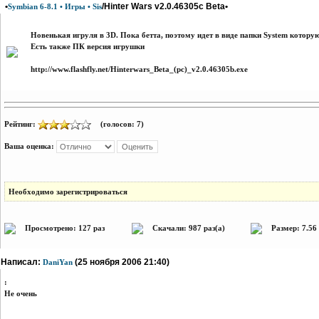
•
/Hinter Wars v2.0.46305c Beta•
Symbian 6-8.1 • Игры • Sis
Новенькая игруля в 3D. Пока бетта, поэтому идет в виде папки System котору
Есть также ПК версия игрушки
http://www.flashfly.net/Hinterwars_Beta_(pc)_v2.0.46305b.exe
Рейтинг:
(голосов: 7)
Ваша оценка:
Необходимо зарегистрироваться
Просмотрено: 127 раз
Скачали: 987 раз(а)
Размер: 7.56
Написал:
(25 ноября 2006 21:40)
DaniYan
:
Не очень