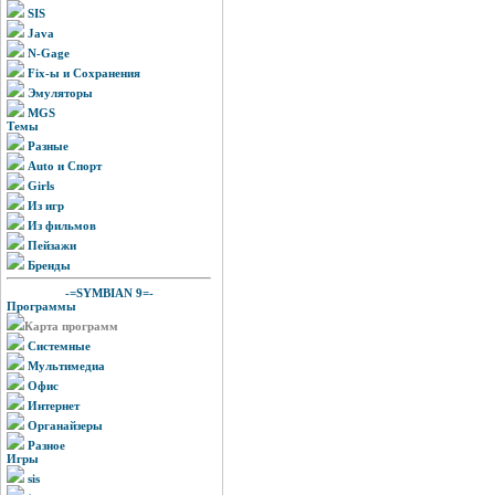
SIS
Java
N-Gage
Fix-ы и Сохранения
Эмуляторы
MGS
Темы
Разные
Auto и Спорт
Girls
Из игр
Из фильмов
Пейзажи
Бренды
-=SYMBIAN 9=-
Программы
Карта программ
Системные
Мультимедиа
Офис
Интернет
Органайзеры
Разное
Игры
sis