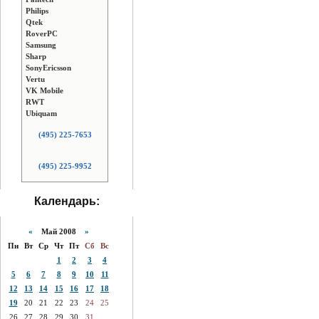
Philips
Qtek
RoverPC
Samsung
Sharp
SonyEricsson
Vertu
VK Mobile
RWT
Ubiquam
(495) 225-7653
(495) 225-9952
Календарь:
«
Май 2008
»
Пн
Вт
Ср
Чт
Пт
Сб
Вс
1
2
3
4
5
6
7
8
9
10
11
12
13
14
15
16
17
18
19
20
21
22
23
24
25
26
27
28
29
30
31