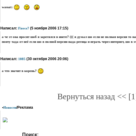
wassat:
Написал:
(5 ноября 2006 17:15)
Fierce7
а че эт она просит шоб я зарегился в инете? ((( я думал шо если не полная версия то
понту тада от неё если шо в полной версии нада регица и играть через интернет, шо в э
Написал:
(30 октября 2006 20:06)
1085
а что значит в корень?
Вернуться назад << [
•
/Реклама
Новости
Поиск: