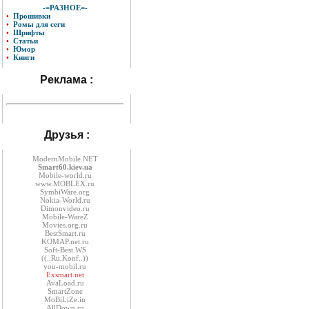
-=РАЗНОЕ=-
•
Прошивки
•
Ромы для сеги
•
Шрифты
•
Статьи
•
Юмор
•
Книги
Реклама :
Друзья :
ModernMobile.NET
Smart60.kiev.ua
Mobile-world.ru
www.MOBLEX.ru
SymbiWare.org
Nokia-World.ru
Dimonvideo.ru
Mobile-WareZ
Movies.org.ru
BestSmart.ru
KOMAP.net.ru
Soft-Best.WS
((..Ru.Konf..))
you-mobil.ru
Exsmart.net
AvaLoad.ru
SmartZone
MoBiLiZe.in
AllDown.ru