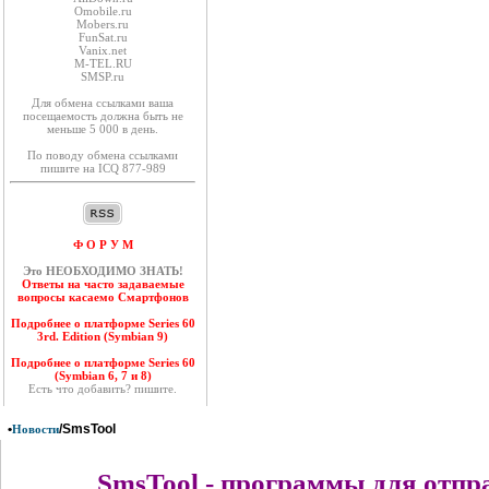
Оmobile.ru
Mobers.ru
FunSat.ru
Vanix.net
M-TEL.RU
SMSP.ru
Для обмена ссылками ваша
посещаемость должна быть не
меньше 5 000 в день.
По поводу обмена ссылками
пишите на ICQ 877-989
Ф О Р У М
Это НЕОБХОДИМО ЗНАТЬ!
Ответы на часто задаваемые
вопросы касаемо Смартфонов
Подробнее о платформе Series 60
3rd. Edition (Symbian 9)
Подробнее о платформе Series 60
(Symbian 6, 7 и 8)
Есть что добавить? пишите.
•
/SmsTool
Новости
SmsTool - программы для отпр