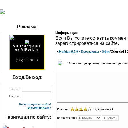
Реклама:
Информация
Eсли Вы хотите оставить коммент
зарегистрироваться на сайте.
VIPтелефоны
на VIPtel.ru
•
/Odendahl 
Symbian 6,7,8 • Программы • Офис
(495) 225-99-52
Отличная программа для поиска практичес
Вход/Выход:
Логин
Пароль
Регистрация на сайте!
Забыли пароль?
Рейтинг:
(голосов: 2)
Навигация по сайту:
Ваша оценка: