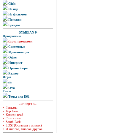
Girls
Из игр
Из фильмов
Пейзажи
Бренды
-=SYMBIAN 9=-
Программы
Карта программ
Системные
Мультимедиа
Офис
Интернет
Органайзеры
Разное
Игры
sis
java
Темы
Темы для E61
-=ВИДЕО=-
• Фильмы
• Top Gear
• Камеди клаб
• Симпсоны
• South Park
• LOST(Остаться в живых)
• И многое, многое другое...