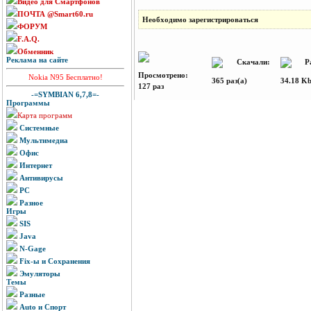
Видео для Смартфонов
ПОЧТА @Smart60.ru
Необходимо зарегистрироваться
ФОРУМ
F.A.Q.
Обменник
Реклама на сайте
Скачали:
Ра
Просмотрено:
Nokia N95 Бесплатно!
365 раз(а)
34.18 K
127 раз
-=SYMBIAN 6,7,8=-
Программы
Карта программ
Системные
Мультимедиа
Офис
Интернет
Антивирусы
PC
Разное
Игры
SIS
Java
N-Gage
Fix-ы и Сохранения
Эмуляторы
Темы
Разные
Auto и Спорт