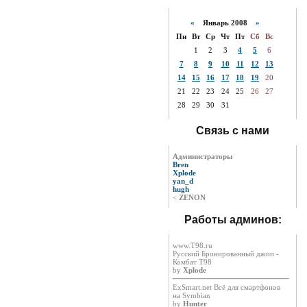
«
Январь 2008
»
Пн
Вт
Ср
Чт
Пт
Сб
Вс
1
2
3
4
5
6
7
8
9
10
11
12
13
14
15
16
17
18
19
20
21
22
23
24
25
26
27
28
29
30
31
Связь с нами
Администраторы
Bren
Xplode
yan_d
hugh
<
ZENON
Работы админов:
www.T98.ru
Русский Бронированный джип -
Комбат Т98
by
Xplode
ExSmart.net Всё для смартфонов
на Symbian
by
Hunter