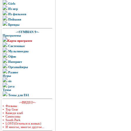
Girls
Из игр
Из фильмов
Пейзажи
Бренды
-=SYMBIAN 9=-
Программы
Карта программ
Системные
Мультимедиа
Офис
Интернет
Органайзеры
Разное
Игры
sis
java
Темы
Темы для E61
-=ВИДЕО=-
• Фильмы
• Top Gear
• Камеди клаб
• Симпсоны
• South Park
• LOST(Остаться в живых)
• И многое, многое другое...