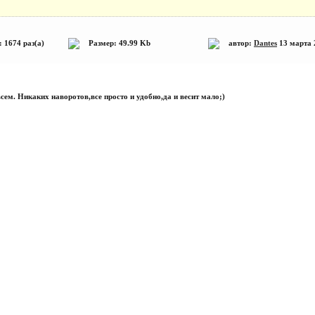
 1674 раз(а)
Размер: 49.99 Kb
автор:
Dantes
13 марта
сем. Никаких наворотов,все просто и удобно,да и весит мало;)