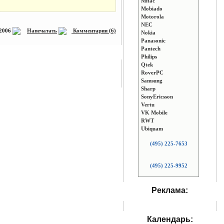
Mitac
Mobiado
Motorola
NEC
 2006
Напечатать
Комментарии (6)
Nokia
Panasonic
Pantech
Philips
Qtek
RoverPC
Samsung
Sharp
SonyEricsson
Vertu
VK Mobile
RWT
Ubiquam
(495) 225-7653
(495) 225-9952
Реклама:
Календарь: