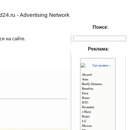
d24.ru - Advertising Network
Поиск:
ся на сайте.
Реклама:
Где купить :
Alcatel
Asus
BenQ-Siemens
Benefon
Eten
Haier
HTC
Hyundai
i-Mate
Haier
LG
Maxon