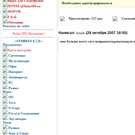
Видео для Смартфонов
Необходимо зарегистрироваться
ПОЧТА @Smart60.ru
ФОРУМ
F.A.Q.
Просмотрено: 127 раз
Скачали:
Обменник
Реклама на сайте
Написал:
(28 октября 2007 18:50)
lemak
Nokia N95 Бесплатно!
-=SYMBIAN 6,7,8=-
мне больше всего этот понравился,рекомендую в
Программы
Карта программ
Системные
Мультимедиа
Офис
Интернет
Антивирусы
PC
Разное
Игры
SIS
Java
N-Gage
Fix-ы и Сохранения
Эмуляторы
Темы
Разные
Auto и Спорт