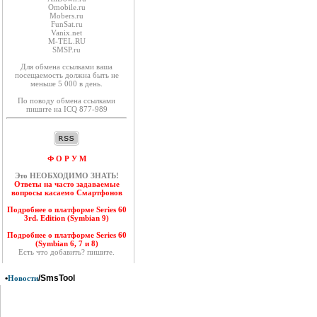
Оmobile.ru
Mobers.ru
FunSat.ru
Vanix.net
M-TEL.RU
SMSP.ru
Для обмена ссылками ваша
посещаемость должна быть не
меньше 5 000 в день.
По поводу обмена ссылками
пишите на ICQ 877-989
Ф О Р У М
Это НЕОБХОДИМО ЗНАТЬ!
Ответы на часто задаваемые
вопросы касаемо Смартфонов
Подробнее о платформе Series 60
3rd. Edition (Symbian 9)
Подробнее о платформе Series 60
(Symbian 6, 7 и 8)
Есть что добавить? пишите.
•
/SmsTool
Новости