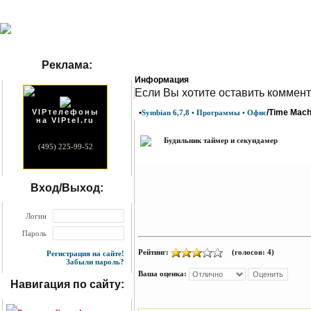
Реклама:
Информация
Eсли Вы хотите оставить коммент
VIPтелефоны
•
/Time Mach
Symbian 6,7,8 • Программы • Офис
на VIPtel.ru
Будильник таймер и секундамер
(495) 225-99-52
Вход/Выход:
Логин
Пароль
Рейтинг:
(голосов: 4)
Регистрация на сайте!
Забыли пароль?
Ваша оценка:
Навигация по сайту: