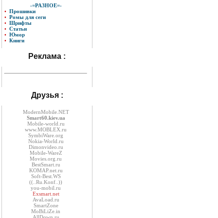
-=РАЗНОЕ=-
•
Прошивки
•
Ромы для сеги
•
Шрифты
•
Статьи
•
Юмор
•
Книги
Реклама :
Друзья :
ModernMobile.NET
Smart60.kiev.ua
Mobile-world.ru
www.MOBLEX.ru
SymbiWare.org
Nokia-World.ru
Dimonvideo.ru
Mobile-WareZ
Movies.org.ru
BestSmart.ru
KOMAP.net.ru
Soft-Best.WS
((..Ru.Konf..))
you-mobil.ru
Exsmart.net
AvaLoad.ru
SmartZone
MoBiLiZe.in
AllDown.ru