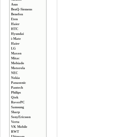
Asus
BenQ-Siemens
Benefon
Eten
Haier
HTC
Hyundai
i-Mate
Haier
LG
Maxon
Mitac
Mobiado
Motorola
NEC
Nokia
Panasonic
Pantech
Philips
Qtek
RoverPC
Samsung
Sharp
SonyEricsson
Vertu
VK Mobile
RWT
Ubiquam