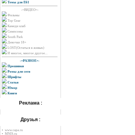
Темы для E61
-=ВИДЕО=-
Фильмы
Top Gear
Камеди клаб
Симпсоны
South Park
Девочки 18+
LOST(Остаться в живых)
И многое, многое другое...
-=РАЗНОЕ=-
Прошивки
Ромы для сеги
Шрифты
Статьи
Юмор
Книги
Реклама :
Друзья :
• www.capa.ru
• MNIS.ru