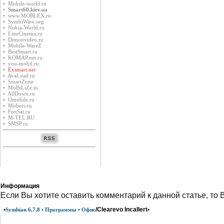
• Mobile-world.ru
•
Smart60.kiev.ua
• www.MOBLEX.ru
• SymbiWare.org
• Nokia-World.ru
• LineCinema.ru
• Dimonvideo.ru
• Mobile-WareZ
• BestSmart.ru
• KOMAP.net.ru
• you-mobil.ru
•
Exsmart.net
• AvaLoad.ru
• SmartZone
• MoBiLiZe.in
• AllDown.ru
• Оmobile.ru
• Mobers.ru
• FunSat.ru
• M-TEL.RU
• SMSP.ru
Информация
Eсли Вы хотите оставить комментарий к данной статье, то 
•
/Clearevo Incallert•
Symbian 6,7,8 • Программы • Офис