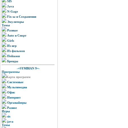
SIS
Java
N-Gage
Fix-ы и Сохранения
Эмуляторы
Темы
Разные
Auto и Спорт
Girls
Из игр
Из фильмов
Пейзажи
Бренды
-=SYMBIAN 9=-
Программы
Карта программ
Системные
Мультимедиа
Офис
Интернет
Органайзеры
Разное
Игры
sis
java
Темы