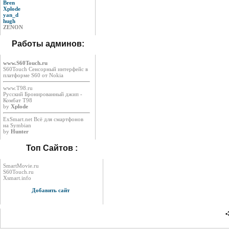
Bren
Xplode
yan_d
hugh
ZENON
Работы админов:
www.S60Touch.ru
S60Touch Сенсорный интерфейс в
платформе S60 от Nokia
www.T98.ru
Русский Бронированный джип -
Комбат Т98
by
Xplode
ExSmart.net Всё для смартфонов
на Symbian
by
Hunter
Топ Сайтов :
SmartMovie.ru
S60Touch.ru
Xsmart.info
Добавить сайт
•