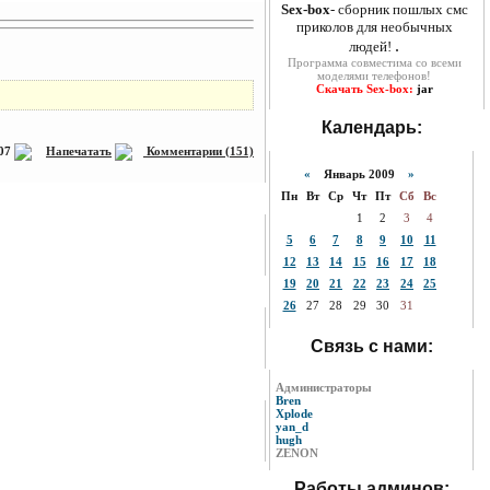
Sex-box
- сборник пошлых смс
приколов для необычных
.
людей!
Программа совместима со всеми
моделями телефонов!
Скачать Sex-box:
jar
Календарь:
007
Напечатать
Комментарии (151)
«
Январь 2009
»
Пн
Вт
Ср
Чт
Пт
Сб
Вс
1
2
3
4
5
6
7
8
9
10
11
12
13
14
15
16
17
18
19
20
21
22
23
24
25
26
27
28
29
30
31
Связь с нами:
Администраторы
Bren
Xplode
yan_d
hugh
ZENON
Работы админов: