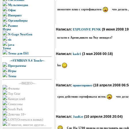
Мультимедиа
помогите плиз с сертефикатом
что делать ,
Офис
Интернет
Органайзеры
Разное
Игры
Написал:
(9 июня 2008 19
EXPLOSIVE PUNK
N-Gage NextGen
кстати о Арене,никто на 9ку невидел?
sis
java
Темы
Темы для E61
Написал:
(3 мая 2008 00:18)
kadr1
-=SYMBIAN 9.4 Touch=-
ku
Программы
Игры
Темы
-=ВИДЕО=-
Написал:
(18 апреля 2008 06:5
приветпривет
Фильмы
Top Gear
срок действия сертификата истек
что дела
Камеди клаб
Симпсоны
South Park
Девочки 18+
Написал:
(10 апреля 2008 20:04)
JunKet
LOST(Остаться в живых)
И многое, многое другое...
Спс На 5700 пошла если поставить на соф