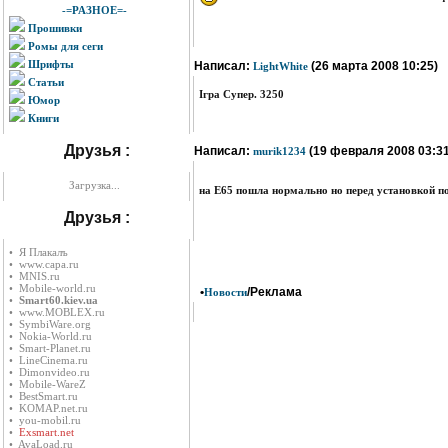
-=РАЗНОЕ=-
Прошивки
Ромы для сеги
Шрифты
Написал:
(26 марта 2008 10:25)
LightWhite
Статьи
Ігра Супер. 3250
Юмор
Книги
Друзья :
Написал:
(19 февраля 2008 03:31
murik1234
Загрузка...
на Е65 пошла нормально но перед установкой по
Друзья :
• Я Плакалъ
• www.capa.ru
• MNIS.ru
• Mobile-world.ru
•
/Реклама
Новости
•
Smart60.kiev.ua
• www.MOBLEX.ru
• SymbiWare.org
• Nokia-World.ru
• Smart-Planet.ru
• LineCinema.ru
• Dimonvideo.ru
• Mobile-WareZ
• BestSmart.ru
• KOMAP.net.ru
• you-mobil.ru
•
Exsmart.net
• AvaLoad.ru