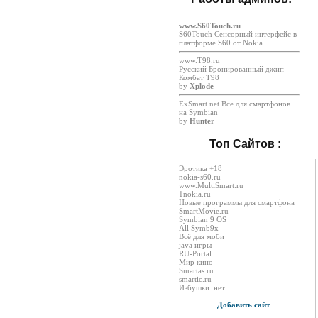
www.S60Touch.ru
S60Touch Сенсорный интерфейс в
платформе S60 от Nokia
www.T98.ru
Русский Бронированный джип -
Комбат Т98
by
Xplode
ExSmart.net Всё для смартфонов
на Symbian
by
Hunter
Топ Сайтов :
Эротика +18
nokia-s60.ru
www.MultiSmart.ru
1nokia.ru
Новые программы для смартфона
SmartMovie.ru
Symbian 9 OS
All Symb9x
Всё для моби
java игры
RU-Portal
Мир кино
Smartas.ru
smartic.ru
Избушки. нет
Добавить сайт