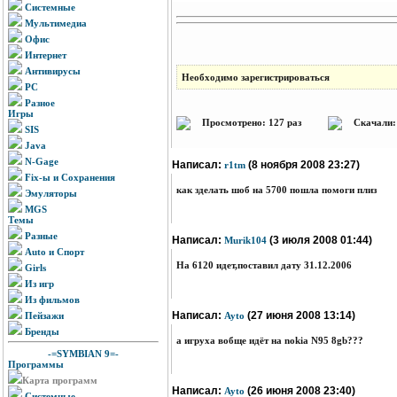
Системные
Мультимедиа
Офис
Интернет
Антивирусы
Необходимо зарегистрироваться
PC
Разное
Игры
Просмотрено: 127 раз
Скачали: 
SIS
Java
N-Gage
Написал:
(8 ноября 2008 23:27)
r1tm
Fix-ы и Сохранения
как зделать шоб на 5700 пошла помоги плиз
Эмуляторы
MGS
Темы
Разные
Написал:
(3 июля 2008 01:44)
Murik104
Auto и Спорт
На 6120 идет,поставил дату 31.12.2006
Girls
Из игр
Из фильмов
Написал:
(27 июня 2008 13:14)
Пейзажи
Ayto
Бренды
а игруха вобще идёт на nokia N95 8gb???
-=SYMBIAN 9=-
Программы
Карта программ
Написал:
(26 июня 2008 23:40)
Ayto
Системные