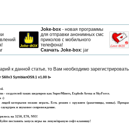
Joke-box
- новая программы
ки
для отправки анонимных смс
авлений
приколов с мобильного
а!
телефона!
ar
Скачать Joke-box
: jar
арий к данной статье, то Вам необходимо зарегистрировать
ly S60v3 SymbianOS9.1 v1.00 b•
ed.
s - создателей таких шедевров как SuperMiners, Explode Arena и SkyForce.
 :)
людей которыми можно играть. Есть режим с оружием (ракетницы, мины). Прекрасн
саундтрек и звуковое сопровождение.
рялось на 3250, Е70, N93!
робуйте поставить запуск игры на левую/правую софт-клавишу!