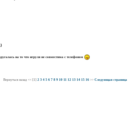
)
ругалась на то что игруля не совместима с телефоном
Вернуться назад << [1]
2
3
4
5
6
7
8
9
10
11
12
13
14
15
16
>>
Следующая страница