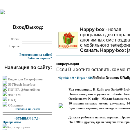
Вход/Выход:
Happy-box
- новая
программа для отправ
Логин
анонимных смс поздр
с мобильного телефон
Пароль
Скачать Happy-box
:
j
Регистрация на сайте!
Забыли пароль?
Информация
Навигация по сайту:
Eсли Вы хотите оставить коммент
•
/Infinite Dreams KRal
Symbian 9 • Игры • SIS
Видео для Смартфонов
S60Touch Interface
Ура товарищи... K-Rally для Series60 3rd 
ПОЧТА @Smart60.ru
Напоминаю, что игрушка от Infante Dream
ФОРУМ
Особенности K-rally - Ждали больше года
F.A.Q.
10 машин которые можно улучшать, 14 
Обменник
Красочные взрывы, как всегда отличный 
Реклама на сайте
Должна работать на всех экранах. Прове
-=SYMBIAN 6,7,8=-
Программы
На 5700 и других, где не запускается, п
Карта программ