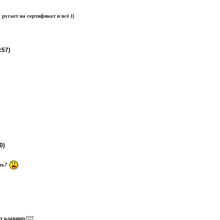
 ругает на сертификат и всё ((
:57)
0)
ть?
т клавишу!!!!