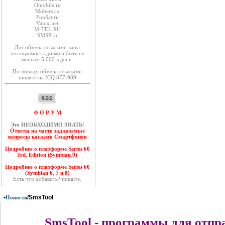
Оmobile.ru
Mobers.ru
FunSat.ru
Vanix.net
M-TEL.RU
SMSP.ru
Для обмена ссылками ваша
посещаемость должна быть не
меньше 5 000 в день.
По поводу обмена ссылками
пишите на ICQ 877-989
Ф О Р У М
Это НЕОБХОДИМО ЗНАТЬ!
Ответы на часто задаваемые
вопросы касаемо Смартфонов
Подробнее о платформе Series 60
3rd. Edition (Symbian 9)
Подробнее о платформе Series 60
(Symbian 6, 7 и 8)
Есть что добавить? пишите.
•
/SmsTool
Новости
SmsTool - программы для отпр