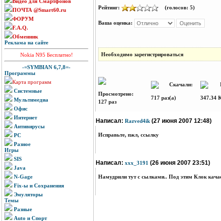
Видео для Смартфонов
Рейтинг:
(голосов: 5)
ПОЧТА @Smart60.ru
ФОРУМ
Ваша оценка:
F.A.Q.
Обменник
Реклама на сайте
Необходимо зарегистрироваться
Nokia N95 Бесплатно!
-=SYMBIAN 6,7,8=-
Программы
Карта программ
Скачали:
Ра
Системные
Просмотрено:
717 раз(а)
347.34 
Мультимедиа
127 раз
Офис
Интернет
Написал:
(27 июня 2007 12:48)
Razved4ik
Антивирусы
Исправьте, пжл, ссылку
PC
Разное
Игры
SIS
Написал:
(26 июня 2007 23:51)
xxx_3191
Java
N-Gage
Намудрили тут с сылками.. Под этим Клок кача
Fix-ы и Сохранения
Эмуляторы
Темы
Разные
Auto и Спорт