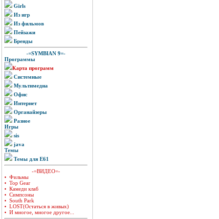
Girls
Из игр
Из фильмов
Пейзажи
Бренды
-=SYMBIAN 9=-
Программы
Карта программ
Системные
Мультимедиа
Офис
Интернет
Органайзеры
Разное
Игры
sis
java
Темы
Темы для E61
-=ВИДЕО=-
• Фильмы
• Top Gear
• Камеди клаб
• Симпсоны
• South Park
• LOST(Остаться в живых)
• И многое, многое другое...