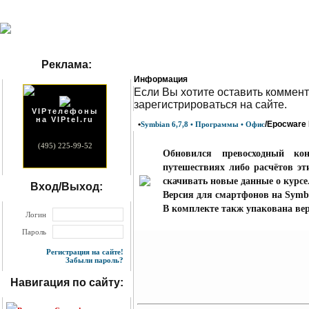
Реклама:
Информация
Eсли Вы хотите оставить коммент
зарегистрироваться на сайте.
VIPтелефоны
на VIPtel.ru
•
/Epocware 
Symbian 6,7,8 • Программы • Офис
(495) 225-99-52
Обновился превосходный ко
путешествиях либо расчётов эт
скачивать новые данные о курсе
Вход/Выход:
Версия для смартфонов на Symbi
В комплекте такж упакована вер
Логин
Пароль
Регистрация на сайте!
Забыли пароль?
Навигация по сайту: