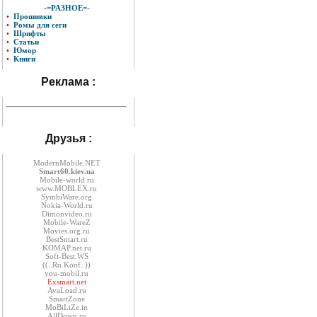
-=РАЗНОЕ=-
•
Прошивки
•
Ромы для сеги
•
Шрифты
•
Статьи
•
Юмор
•
Книги
Реклама :
Друзья :
ModernMobile.NET
Smart60.kiev.ua
Mobile-world.ru
www.MOBLEX.ru
SymbiWare.org
Nokia-World.ru
Dimonvideo.ru
Mobile-WareZ
Movies.org.ru
BestSmart.ru
KOMAP.net.ru
Soft-Best.WS
((..Ru.Konf..))
you-mobil.ru
Exsmart.net
AvaLoad.ru
SmartZone
MoBiLiZe.in
AllDown.ru