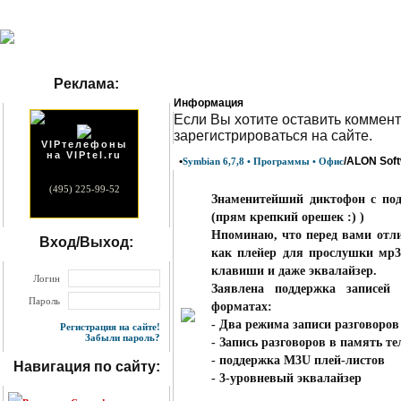
Реклама:
Информация
Eсли Вы хотите оставить коммент
зарегистрироваться на сайте.
VIPтелефоны
на VIPtel.ru
•
/ALON Soft
Symbian 6,7,8 • Программы • Офис
(495) 225-99-52
Знаменитейший диктофон с подд
(прям крепкий орешек :) )
Нпоминаю, что перед вами отл
Вход/Выход:
как плейер для прослушки мр3
клавиши и даже эквалайзер.
Логин
Заявлена поддержка записе
Пароль
форматах:
- Два режима записи разговоров
Регистрация на сайте!
Забыли пароль?
- Запись разговоров в память т
- поддержка M3U плей-листов
Навигация по сайту:
- 3-уровневый эквалайзер