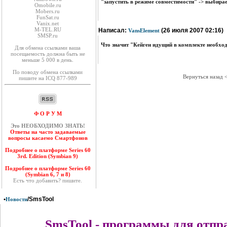
"запустить в режиме совместимости" -> выбира
Оmobile.ru
Mobers.ru
FunSat.ru
Vanix.net
M-TEL.RU
Написал:
(26 июля 2007 02:16)
VansElement
SMSP.ru
Что значит "Кейген идущий в комплекте необхо
Для обмена ссылками ваша
посещаемость должна быть не
меньше 5 000 в день.
По поводу обмена ссылками
Вернуться назад 
пишите на ICQ 877-989
Ф О Р У М
Это НЕОБХОДИМО ЗНАТЬ!
Ответы на часто задаваемые
вопросы касаемо Смартфонов
Подробнее о платформе Series 60
3rd. Edition (Symbian 9)
Подробнее о платформе Series 60
(Symbian 6, 7 и 8)
Есть что добавить? пишите.
•
/SmsTool
Новости
SmsTool - программы для отпр