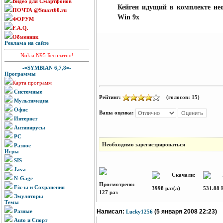
Видео для Смартфонов
Кейген идущий в комплекте нео
ПОЧТА @Smart60.ru
Win 9x
ФОРУМ
F.A.Q.
Обменник
Реклама на сайте
Nokia N95 Бесплатно!
-=SYMBIAN 6,7,8=-
Программы
Карта программ
Системные
Рейтинг:
(голосов: 15)
Мультимедиа
Офис
Ваша оценка:
Интернет
Антивирусы
PC
Необходимо зарегистрироваться
Разное
Игры
SIS
Java
Скачали:
Р
N-Gage
Просмотрено:
Fix-ы и Сохранения
3998 раз(а)
531.88 
127 раз
Эмуляторы
Темы
Разные
Написал:
(5 января 2008 22:23)
Lucky1256
Auto и Спорт