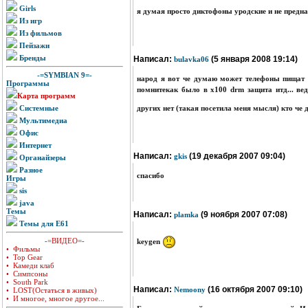
Girls
я думая просто диктофоны уродские и не пред
Из игр
Из фильмов
Пейзажи
Бренды
Написал:
(5 января 2008 19:14)
bulavka06
-=SYMBIAN 9=-
народ я вот че думаю может телефоны пищат о
Программы
помнитекак было в х100 drm защита итд... ве
Карта программ
других нет (такая посетила меня мысля) кто че
Системные
Мультимедиа
Офис
Интернет
Написал:
(19 декабря 2007 09:04)
gkis
Органайзеры
Разное
спасибо
Игры
sis
java
Темы
Написал:
(9 ноября 2007 07:08)
plamka
Темы для E61
-=ВИДЕО=-
keygen
• Фильмы
• Top Gear
• Камеди клаб
• Симпсоны
• South Park
Написал:
(16 октября 2007 09:10)
Nemoony
• LOST(Остаться в живых)
• И многое, многое другое...