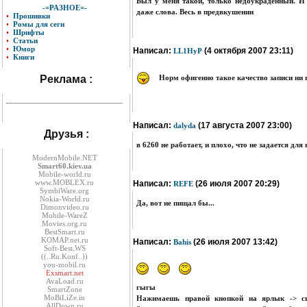
Был у меня такой, только недоукраденный. И 
-=РАЗНОЕ=-
даже слова. Весь в предвкушении
•
Прошивки
•
Ромы для сеги
•
Шрифты
•
Статьи
•
Юмор
Написал:
(4 октября 2007 23:11)
LL1HyP
•
Книги
Норм офигенно такое качество записи ни г
Реклама :
Написал:
(17 августа 2007 23:00)
dalyda
Друзья :
в 6260 не работает, и плохо, что не задается дл
ModernMobile.NET
Smart60.kiev.ua
Mobile-world.ru
www.MOBLEX.ru
Написал:
(26 июля 2007 20:29)
REFE
SymbiWare.org
Nokia-World.ru
Да, вот не пищал бы...
Dimonvideo.ru
Mobile-WareZ
Movies.org.ru
BestSmart.ru
KOMAP.net.ru
Написал:
(26 июля 2007 13:42)
Bahis
Soft-Best.WS
((..Ru.Konf..))
you-mobil.ru
Exsmart.net
AvaLoad.ru
гыгы
SmartZone
MoBiLiZe.in
Нажимаешь правой кнопкой на ярлык -> сво
AllDown.ru