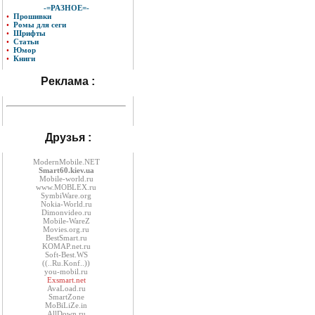
-=РАЗНОЕ=-
•
Прошивки
•
Ромы для сеги
•
Шрифты
•
Статьи
•
Юмор
•
Книги
Реклама :
Друзья :
ModernMobile.NET
Smart60.kiev.ua
Mobile-world.ru
www.MOBLEX.ru
SymbiWare.org
Nokia-World.ru
Dimonvideo.ru
Mobile-WareZ
Movies.org.ru
BestSmart.ru
KOMAP.net.ru
Soft-Best.WS
((..Ru.Konf..))
you-mobil.ru
Exsmart.net
AvaLoad.ru
SmartZone
MoBiLiZe.in
AllDown.ru