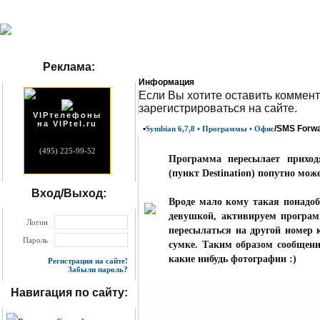
Реклама:
Информация
Eсли Вы хотите оставить коммент
зарегистрироваться на сайте.
VIPтелефоны
на VIPtel.ru
•
/SMS Forwar
Symbian 6,7,8 • Программы • Офис
(495) 225-99-52
Программа пересылает прихо
(пункт Destination) попутно мож
Вход/Выход:
Вроде мало кому такая понадоби
девушкой, активируем програм
Логин
пересылаться на другой номер 
Пароль
сумке. Таким образом сообщени
какие нибудь фотографии :)
Регистрация на сайте!
Забыли пароль?
Навигация по сайту: