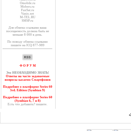
Оmobile.ru
Mobers.ru
FunSat.ru
Vanix.net
M-TEL.RU
SMSP.ru
Для обмена ссылками ваша
посещаемость должна быть не
меньше 8 000 в день.
По поводу обмена ссылками
пишите на ICQ 877-989
Ф О Р У М
Это НЕОБХОДИМО ЗНАТЬ!
Ответы на часто задаваемые
вопросы касаемо Смартфонов
Подробнее о платформе Series 60
3rd. Edition (Symbian 9)
Подробнее о платформе Series 60
(Symbian 6, 7 и 8)
Есть что добавить? пишите.
•