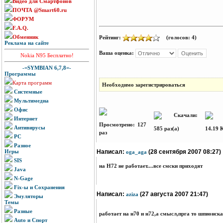
Видео для Смартфонов
ПОЧТА @Smart60.ru
ФОРУМ
F.A.Q.
Обменник
Рейтинг:
(голосов: 4)
Реклама на сайте
Ваша оценка:
Nokia N95 Бесплатно!
-=SYMBIAN 6,7,8=-
Программы
Карта программ
Необходимо зарегистрироваться
Системные
Мультимедиа
Офис
Скачали:
Р
Интернет
Просмотрено: 127
Антивирусы
585 раз(а)
14.19 
раз
PC
Разное
Игры
Написал:
(28 сентября 2007 08:27)
oga_aga
SIS
на Н72 не работает....все смски приходят
Java
N-Gage
Fix-ы и Сохранения
Написал:
(27 августа 2007 21:47)
aziza
Эмуляторы
Темы
Разные
работает на н70 и н72,а смысл,прга то шпионск
Auto и Спорт