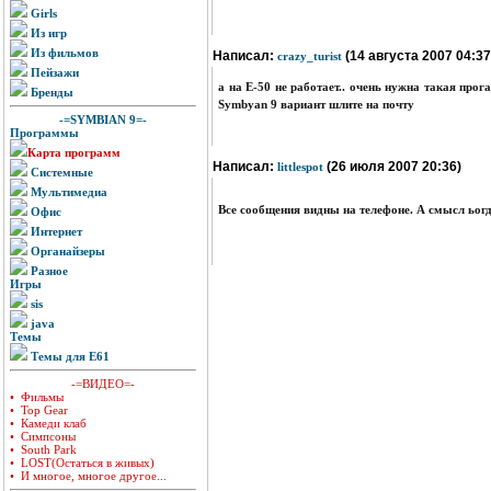
Girls
Из игр
Из фильмов
Написал:
(14 августа 2007 04:37
crazy_turist
Пейзажи
а на Е-50 не работает.. очень нужна такая про
Бренды
Symbyan 9 вариант шлите на почту
-=SYMBIAN 9=-
Программы
Карта программ
Написал:
(26 июля 2007 20:36)
littlespot
Системные
Мультимедиа
Все сообщения видны на телефоне. А смысл ьогд
Офис
Интернет
Органайзеры
Разное
Игры
sis
java
Темы
Темы для E61
-=ВИДЕО=-
• Фильмы
• Top Gear
• Камеди клаб
• Симпсоны
• South Park
• LOST(Остаться в живых)
• И многое, многое другое...