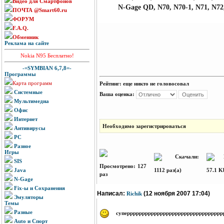
Видео для Смартфонов
N-Gage QD, N70, N70-1, N71, N72,
ПОЧТА @Smart60.ru
ФОРУМ
F.A.Q.
Обменник
Реклама на сайте
Nokia N95 Бесплатно!
-=SYMBIAN 6,7,8=-
Программы
Карта программ
Рейтинг:
еще никто не головосовал
Системные
Ваша оценка:
Мультимедиа
Офис
Интернет
Необходимо зарегистрироваться
Антивирусы
PC
Разное
Игры
Скачали:
Р
SIS
Просмотрено: 127
Java
1112 раз(а)
57.1 K
раз
N-Gage
Fix-ы и Сохранения
Написал:
(12 ноября 2007 17:04)
Richik
Эмуляторы
Темы
Разные
суперррррррррррррррррррррррррррррррр
Auto и Спорт