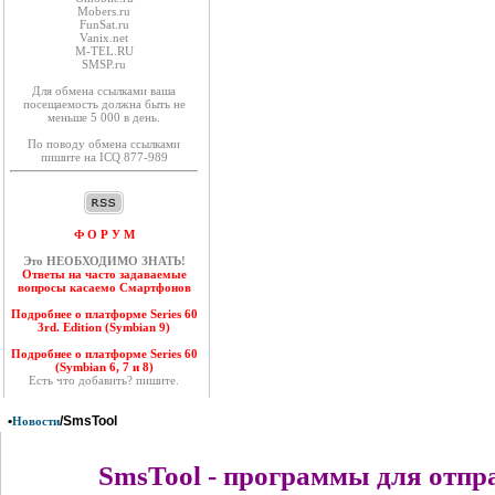
Mobers.ru
FunSat.ru
Vanix.net
M-TEL.RU
SMSP.ru
Для обмена ссылками ваша
посещаемость должна быть не
меньше 5 000 в день.
По поводу обмена ссылками
пишите на ICQ 877-989
Ф О Р У М
Это НЕОБХОДИМО ЗНАТЬ!
Ответы на часто задаваемые
вопросы касаемо Смартфонов
Подробнее о платформе Series 60
3rd. Edition (Symbian 9)
Подробнее о платформе Series 60
(Symbian 6, 7 и 8)
Есть что добавить? пишите.
•
/SmsTool
Новости
SmsTool - программы для отпр