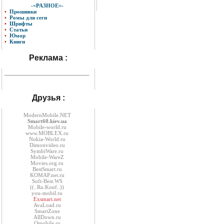
-=РАЗНОЕ=-
•
Прошивки
•
Ромы для сеги
•
Шрифты
•
Статьи
•
Юмор
•
Книги
Реклама :
Друзья :
ModernMobile.NET
Smart60.kiev.ua
Mobile-world.ru
www.MOBLEX.ru
Nokia-World.ru
Dimonvideo.ru
SymbiWare.ru
Mobile-WareZ
Movies.org.ru
BestSmart.ru
KOMAP.net.ru
Soft-Best.WS
((..Ru.Konf..))
you-mobil.ru
Exsmart.net
AvaLoad.ru
SmartZone
AllDown.ru
Оmobile.ru