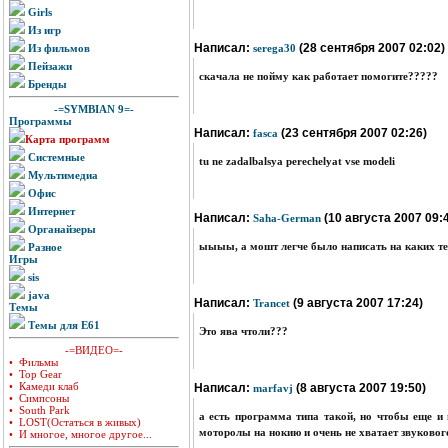
Girls
Из игр
Написал:
(28 сентября 2007 02:02)
Из фильмов
serega30
Пейзажи
скачала не пойму как работает помогите?????
Бренды
-=SYMBIAN 9=-
Программы
Написал:
(23 сентября 2007 02:26)
fasca
Карта программ
Системные
tu ne zadalbalsya perechelyat vse modeli
Мультимедиа
Офис
Интернет
Написал:
(10 августа 2007 09:
Saha-German
Органайзеры
ыыыы, а мошт легче было написать на каких те
Разное
Игры
sis
java
Написал:
(9 августа 2007 17:24)
Trancet
Темы
Темы для E61
Это ява чтоли???
-=ВИДЕО=-
• Фильмы
• Top Gear
• Камеди клаб
Написал:
(8 августа 2007 19:50)
marfavj
• Симпсоны
• South Park
а есть программа типа такой, но чтобы еще и
• LOST(Остаться в живых)
моторолы на нокию и очень не хватает звуковог
• И многое, многое другое...