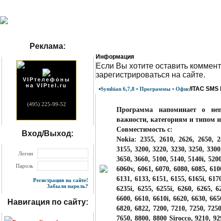
Реклама:
Информация
Eсли Вы хотите оставить коммент
зарегистрироваться на сайте.
VIPтелефоны
на VIPtel.ru
•
/ITAC SMS 
Symbian 6,7,8 • Программы • Офис
(495) 225-99-52
Программа напоминает о не
важности, категориям и типом 
Совместимость с:
Вход/Выход:
Nokia: 2355, 2610, 2626, 2650, 2
3155, 3200, 3220, 3230, 3250, 3300
Логин
3650, 3660, 5100, 5140, 5140i, 520
Пароль
6060v, 6061, 6070, 6080, 6085, 610
6131, 6133, 6151, 6155, 6165i, 617
Регистрация на сайте!
Забыли пароль?
6235i, 6255, 6255i, 6260, 6265, 6
6600, 6610, 6610i, 6620, 6630, 665
Навигация по сайту:
6820, 6822, 7200, 7210, 7250, 7250
7650, 8800, 8800 Sirocco, 9210, 9