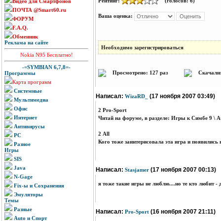
Рейтинг:
(голосов: 6)
Видео для Смартфонов
ПОЧТА @Smart60.ru
Ваша оценка:
ФОРУМ
F.A.Q.
Обменник
Реклама на сайте
Необходимо зарегистрироваться
Nokia N95 Бесплатно!
-=SYMBIAN 6,7,8=-
Просмотрено: 127 раз
Скачали:
Программы
Карта программ
Системные
Написал:
(17 ноября 2007 03:49)
WizaRD_
Мультимедиа
Офис
2 Pro-Sport
Интернет
Читай на форуме, в разделе: Игры к Симбе 9 \ At
Антивирусы
2 All
PC
Кого тоже заинтерисовала эта игра и появились
Разное
Игры
SIS
Java
Написал:
(17 ноября 2007 00:13)
Stasjamer
N-Gage
я тоже такие игры не люблю....но те кто любит -
Fix-ы и Сохранения
Эмуляторы
Темы
Разные
Написал:
(16 ноября 2007 21:11)
Pro-Sport
Auto и Спорт