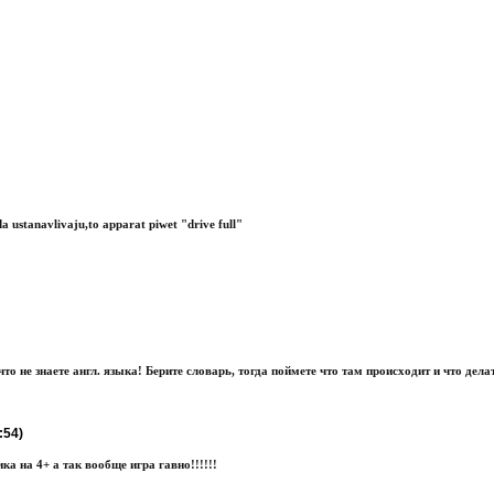
a ustanavlivaju,to apparat piwet "drive full"
то не знаете англ. языка! Берите словарь, тогда поймете что там происходит и что дела
:54)
ка на 4+ а так вообще игра гавно!!!!!!