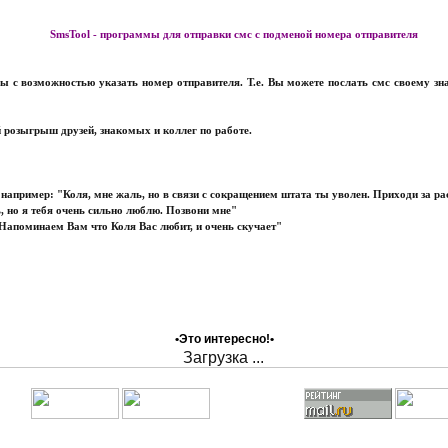
SmsTool - программы для отправки смс с подменой номера отправителя
ы с возможностью указать номер отправителя. Т.е. Вы можете послать смс своему зн
 розыгрыш друзей, знакомых и коллег по работе.
 например: "Коля, мне жаль, но в связи с сокращением штата ты уволен. Приходи за р
, но я тебя очень сильно люблю. Позвони мне"
 "Напоминаем Вам что Коля Вас любит, и очень скучает"
•Это интересно!•
Загрузка ...