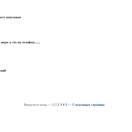
ного запутаная
рм а это на телефон.......
ский
Вернуться назад << [1]
2
3
4
5
>>
Следующая страница