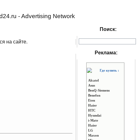
d24.ru - Advertising Network
Поиск:
ся на сайте.
Реклама:
Где купить :
Alcatel
Asus
BenQ-Siemens
Benefon
Eten
Haier
HTC
Hyundai
i-Mate
Haier
LG
Maxon