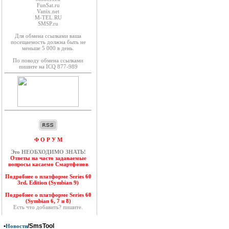
FunSat.ru
Vanix.net
M-TEL.RU
SMSP.ru
Для обмена ссылками ваша
посещаемость должна быть не
меньше 5 000 в день.
По поводу обмена ссылками
пишите на ICQ 877-989
Ф О Р У М
Это НЕОБХОДИМО ЗНАТЬ!
Ответы на часто задаваемые
вопросы касаемо Смартфонов
Подробнее о платформе Series 60
3rd. Edition (Symbian 9)
Подробнее о платформе Series 60
(Symbian 6, 7 и 8)
Есть что добавить? пишите.
•
/SmsTool
Новости