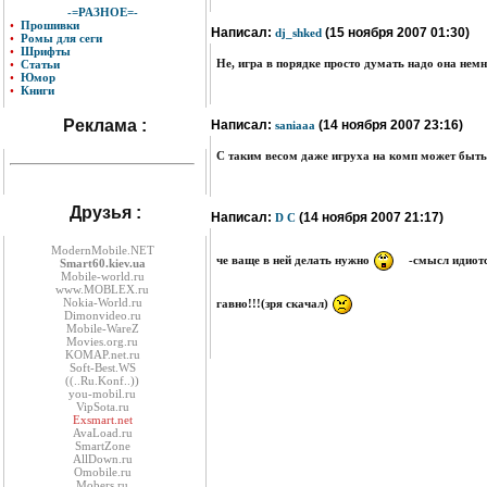
-=РАЗНОЕ=-
•
Прошивки
Написал:
(15 ноября 2007 01:30)
dj_shked
•
Ромы для сеги
•
Шрифты
Не, игра в порядке просто думать надо она нем
•
Статьи
•
Юмор
•
Книги
Реклама :
Написал:
(14 ноября 2007 23:16)
saniaaa
С таким весом даже игруха на комп может быть но
Друзья :
Написал:
(14 ноября 2007 21:17)
D C
ModernMobile.NET
че ваще в ней делать нужно
-смысл идиот
Smart60.kiev.ua
Mobile-world.ru
www.MOBLEX.ru
Nokia-World.ru
гавно!!!(зря скачал)
Dimonvideo.ru
Mobile-WareZ
Movies.org.ru
KOMAP.net.ru
Soft-Best.WS
((..Ru.Konf..))
you-mobil.ru
VipSota.ru
Exsmart.net
AvaLoad.ru
SmartZone
AllDown.ru
Оmobile.ru
Mobers.ru