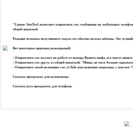
"Сервис SmsTool позволяет отправлять смс сообщения на мобильные телефон
общей знакомой.
Реакция человека получившего такую смс обычно весьма забавна. Это лучший
Вот некоторые примеры розыгрышей:
- Отправляем смс коллеге по работе от номера Вашего шефа, и в тексте пишем
- Отправляем смс другу, от общей знакомой, "Миша, не могу больше скрывать
- Отправляем своей половинке смс от Info или названия оператора, с текстом
Скачать программу для компьютера
Скачать java программу для телефона