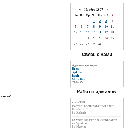
«
Ноябрь 2007
»
Пн
Вт
Ср
Чт
Пт
Сб
Вс
1
2
3
4
5
6
7
8
9
10
11
12
13
14
15
16
17
18
19
20
21
22
23
24
25
26
27
28
29
30
Связь с нами
Администраторы
Bren
Xplode
hugh
StaticDen
ZENON
Работы админов:
ть надо!
www.T98.ru
Русский Бронированный джип -
Комбат Т98
by
Xplode
ExSmart.net Всё для смартфонов
на Symbian
by
Hunter