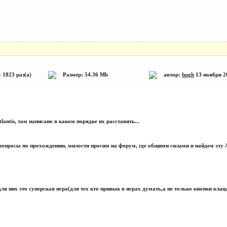
 1823 раз(а)
Размер: 54.36 Mb
автор:
hugh
13 ноября 
lantis, там написано в каком порядке их расставить...
 вопросы по прохождению, милости просим на форум, где общими силами и найдем эту А
 для них это суперская игра(для тех кто привык в играх думать,а не только кнопки клаца