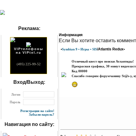
Реклама:
Информация
Eсли Вы хотите оставить коммент
VIPтелефоны
•
/Atlantis Redux•
Symbian 9 • Игры • SIS
на VIPtel.ru
Отличный квест про поиски Атлантиды!
(495) 225-99-52
Прекрасная графика, 30 минут видеозаст
Код 00000
Спасибо говорим форумчанину St@s-у, ну
Вход/Выход:
Логин
Пароль
Регистрация на сайте!
Забыли пароль?
Навигация по сайту: