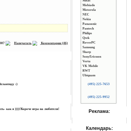
Mitac
Mobiado
Motorola
NEC
Nokia
Panasonic
Pantech
Philips
Qtek
RoverPC
2007
Напечатать
Комментарии (46)
Samsung
Sharp
SonyEricsson
Vertu
VK Mobile
RWT
Ubiquam
тлантиду :)
(495) 225-7653
(495) 225-9952
ть- как я ))))!Короче игра на любителя!
Реклама:
Календарь: