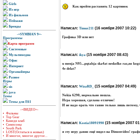
Girls
Как пройти раставить 12 картинок
Из игр
Из фильмов
Пейзажи
Бренды
Написал:
(16 ноября 2007 10:22)
Timur211
-=SYMBIAN 9=-
Графика 3D или нет
Программы
Карта программ
Системные
Написал:
(15 ноября 2007 08:43)
Мультимедиа
ikya
Офис
u menja N95...pqtalsja ska4at neskolko raz,no kogd
Интернет
4e delat?
Органайзеры
Разное
Игры
Написал:
(15 ноября 2007 04:49)
WizaRD_
sis
java
Nokia 6290, нормально пошла.
Темы
Игра хорошая, сделана отлично!
Темы для E61
И не надо орать что гавно только лишь потому, ч
-=ВИДЕО=-
• Фильмы
• Top Gear
• Камеди клаб
Написал:
(15 ноября 2007 01
Kostia18091990
• Симпсоны
• South Park
я эту игру давно ещё видел на Dimonvideo! графи
• LOST(Остаться в живых)
• И многое, многое другое...