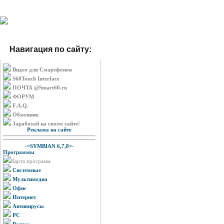
Навигация по сайту:
Видео для Смартфонов
S60Touch Interface
ПОЧТА @Smart60.ru
ФОРУМ
F.A.Q.
Обменник
Заработай на своем сайте!
Реклама на сайте
-=SYMBIAN 6,7,8=-
Программы
Карта программ
Системные
Мультимедиа
Офис
Интернет
Антивирусы
PC
Разное