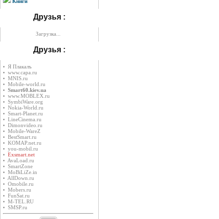
Книги
Друзья :
Загрузка...
Друзья :
• Я Плакалъ
• www.capa.ru
• MNIS.ru
• Mobile-world.ru
•
Smart60.kiev.ua
• www.MOBLEX.ru
• SymbiWare.org
• Nokia-World.ru
• Smart-Planet.ru
• LineCinema.ru
• Dimonvideo.ru
• Mobile-WareZ
• BestSmart.ru
• KOMAP.net.ru
• you-mobil.ru
•
Exsmart.net
• AvaLoad.ru
• SmartZone
• MoBiLiZe.in
• AllDown.ru
• Оmobile.ru
• Mobers.ru
• FunSat.ru
• M-TEL.RU
• SMSP.ru