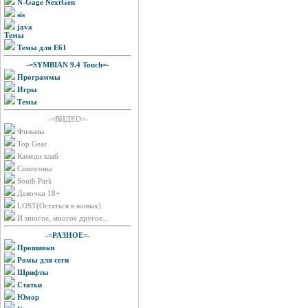
N-Gage NextGen
sis
java
Темы
Темы для E61
-=SYMBIAN 9.4 Touch=-
Программы
Игры
Темы
-=ВИДЕО=-
Фильмы
Top Gear
Камеди клаб
Симпсоны
South Park
Девочки 18+
LOST(Остаться в живых)
И многое, многое другое...
-=РАЗНОЕ=-
Прошивки
Ромы для сеги
Шрифты
Статьи
Юмор