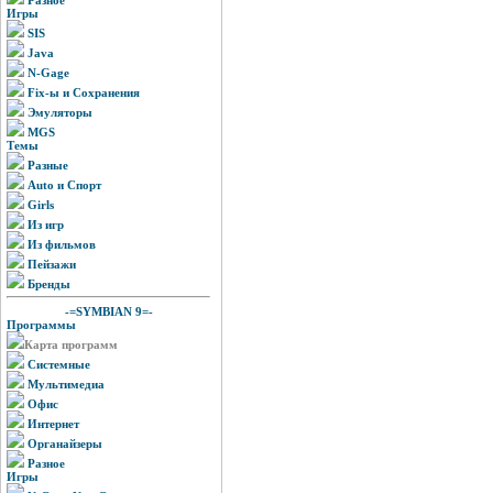
Игры
SIS
Java
N-Gage
Fix-ы и Сохранения
Эмуляторы
MGS
Темы
Разные
Auto и Спорт
Girls
Из игр
Из фильмов
Пейзажи
Бренды
-=SYMBIAN 9=-
Программы
Карта программ
Системные
Мультимедиа
Офис
Интернет
Органайзеры
Разное
Игры