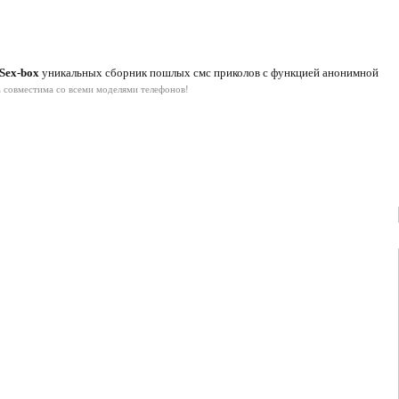
Sex-box
уникальных сборник пошлых смс приколов с функцией анонимной
 совместима со всеми моделями телефонов!