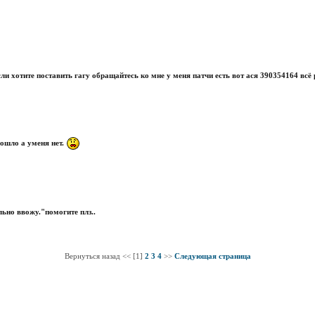
 если хотите поставить гагу обращайтесь ко мне у меня патчи есть вот ася 390354164 всё
пошло а уменя нет.
ьно ввожу."помогите плз..
Вернуться назад << [1]
2
3
4
>>
Следующая страница