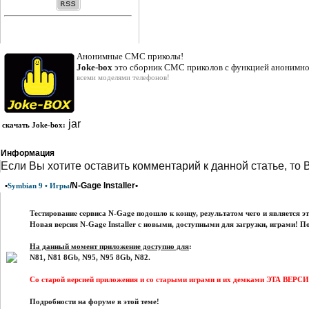
Анонимные СМС приколы!
Joke-box
это сборник СМС приколов с функцией анонимно
всеми моделями телефонов!
jar
скачать Joke-box
:
Информация
Eсли Вы хотите оставить комментарий к данной статье, то 
•
/N-Gage Installer•
Symbian 9 • Игры
Тестирование сервиса N-Gage подошло к концу, результатом чего и является э
Новая версия N-Gage Installer с новыми, доступными для загрузки, играми! П
На данный момент приложение доступно для
:
N81, N81 8Gb, N95, N95 8Gb, N82.
Со старой версией приложения и со старыми играми и их демками ЭТА В
Подробности на форуме в этой теме!