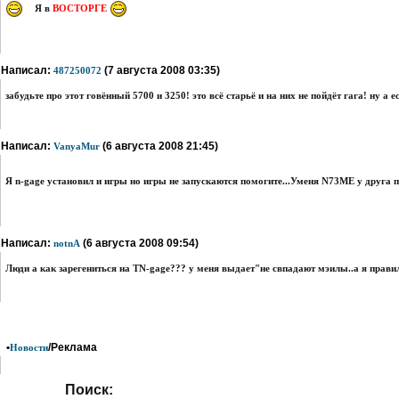
Я
в
ВОСТОРГЕ
Написал:
(7 августа 2008 03:35)
487250072
забудьте про этот говённый 5700 и 3250! это всё старьё и на них не пойдёт гага! ну а
Написал:
(6 августа 2008 21:45)
VanyaMur
Я n-gage установил и игры но игры не запускаются помогите...Уменя N73ME у друга 
Написал:
(6 августа 2008 09:54)
notnA
Люди а как зарегениться на ТN-gage??? у меня выдает"не свпадают мэилы..а я правил
•
/Реклама
Новости
Поиск: