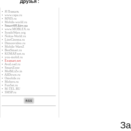
Друзья :
• Я Плакалъ
• www.capa.ru
• MNIS.ru
• Mobile-world.ru
•
Smart60.kiev.ua
• www.MOBLEX.ru
• SymbiWare.org
• Nokia-World.ru
• LineCinema.ru
• Dimonvideo.ru
• Mobile-WareZ
• BestSmart.ru
• KOMAP.net.ru
• you-mobil.ru
•
Exsmart.net
• AvaLoad.ru
• SmartZone
• MoBiLiZe.in
• AllDown.ru
• Оmobile.ru
• Mobers.ru
• FunSat.ru
• M-TEL.RU
• SMSP.ru
За