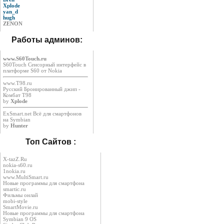
Xplode
yan_d
hugh
ZENON
Работы админов:
www.S60Touch.ru
S60Touch Сенсорный интерфейс в
платформе S60 от Nokia
www.T98.ru
Русский Бронированный джип -
Комбат Т98
by
Xplode
ExSmart.net Всё для смартфонов
на Symbian
by
Hunter
Топ Сайтов :
X-tazZ.Ru
nokia-s60.ru
1nokia.ru
www.MultiSmart.ru
Новые программы для смартфона
smartic.ru
Фильмы онлай
mobi-style
SmartMovie.ru
Новые программы для смартфона
Symbian 9 OS