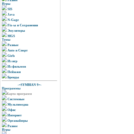
Игры
SIS
Java
N-Gage
Fix-ы и Сохранения
Эмуляторы
MGS
Темы
Разные
Auto и Спорт
Girls
Из игр
Из фильмов
Пейзажи
Бренды
-=SYMBIAN 9=-
Программы
Карта программ
Системные
Мультимедиа
Офис
Интернет
Органайзеры
Разное
Игры