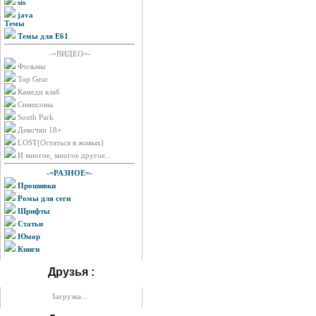
sis
java
Темы
Темы для E61
-=ВИДЕО=-
Фильмы
Top Gear
Камеди клаб
Симпсоны
South Park
Девочки 18+
LOST(Остаться в живых)
И многое, многое другое...
-=РАЗНОЕ=-
Прошивки
Ромы для сеги
Шрифты
Статьи
Юмор
Книги
Друзья :
Загрузка...