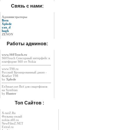
Связь с нами:
Администраторы
Bren
Xplode
yan_d
hugh
ZENON
Работы админов:
www.S60Touch.ru
S60Touch Сенсорный интерфейс в
платформе S60 от Nokia
www.T98.ru
Русский Бронированный джип -
Комбат Т98
by
Xplode
ExSmart.net Всё для смартфонов
на Symbian
by
Hunter
Топ Сайтов :
X-tazZ.Ru
Фильмы онлай
nokia-s60.ru
NewFilmZ.NET
Extral.ru