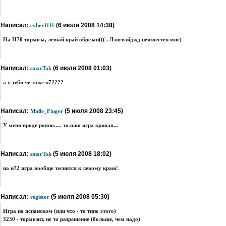
Написал:
(6 июля 2008 14:38)
cyber1111
На Н70 тормоза, левый край обрезан((( . Лэнгвэйджд неизвестен мне)
Написал:
(6 июля 2008 01:03)
smarTok
а у тебя че тоже н72???
Написал:
(5 июля 2008 23:45)
Midle_Finger
У меня вроде ровно..... только игра кривая...
Написал:
(5 июля 2008 18:02)
smarTok
на н72 игра вообще теснится к левому краю!
Написал:
(5 июля 2008 05:30)
registor
Игра на испанском (или что - то типо этого)
3230 - тормозит, не то разрешение (больше, чем надо)