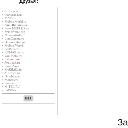
Друзья :
• Я Плакалъ
• www.capa.ru
• MNIS.ru
• Mobile-world.ru
•
Smart60.kiev.ua
• www.MOBLEX.ru
• SymbiWare.org
• Nokia-World.ru
• LineCinema.ru
• Dimonvideo.ru
• Mobile-WareZ
• BestSmart.ru
• KOMAP.net.ru
• you-mobil.ru
•
Exsmart.net
• AvaLoad.ru
• SmartZone
• MoBiLiZe.in
• AllDown.ru
• Оmobile.ru
• Mobers.ru
• FunSat.ru
• M-TEL.RU
• SMSP.ru
За