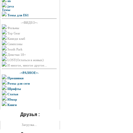
sis
java
Темы
Темы для E61
-=ВИДЕО=-
Фильмы
Top Gear
Камеди клаб
Симпсоны
South Park
Девочки 18+
LOST(Остаться в живых)
И многое, многое другое...
-=РАЗНОЕ=-
Прошивки
Ромы для сеги
Шрифты
Статьи
Юмор
Книги
Друзья :
Загрузка...