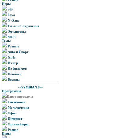
Игры
SIS
Java
N-Gage
Fix-ы и Сохранения
Эмуляторы
MGS
Темы
Разные
Auto и Спорт
Girls
Из игр
Из фильмов
Пейзажи
Бренды
-=SYMBIAN 9=-
Программы
Карта программ
Системные
Мультимедиа
Офис
Интернет
Органайзеры
Разное
Игры