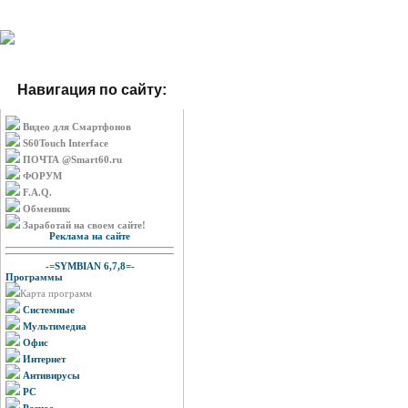
Навигация по сайту:
Видео для Смартфонов
S60Touch Interface
ПОЧТА @Smart60.ru
ФОРУМ
F.A.Q.
Обменник
Заработай на своем сайте!
Реклама на сайте
-=SYMBIAN 6,7,8=-
Программы
Карта программ
Системные
Мультимедиа
Офис
Интернет
Антивирусы
PC
Разное