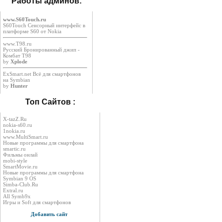
Работы админов:
www.S60Touch.ru
S60Touch Сенсорный интерфейс в
платформе S60 от Nokia
www.T98.ru
Русский Бронированный джип -
Комбат Т98
by
Xplode
ExSmart.net Всё для смартфонов
на Symbian
by
Hunter
Топ Сайтов :
X-tazZ.Ru
nokia-s60.ru
1nokia.ru
www.MultiSmart.ru
Новые программы для смартфона
smartic.ru
Фильмы онлай
mobi-style
SmartMovie.ru
Новые программы для смартфона
Symbian 9 OS
Simba-Club.Ru
Extral.ru
All Symb9x
Игры и Soft для смартфонов
Добавить сайт