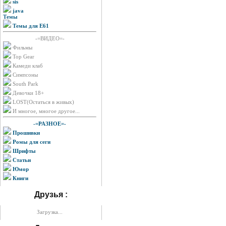
sis
java
Темы
Темы для E61
-=ВИДЕО=-
Фильмы
Top Gear
Камеди клаб
Симпсоны
South Park
Девочки 18+
LOST(Остаться в живых)
И многое, многое другое...
-=РАЗНОЕ=-
Прошивки
Ромы для сеги
Шрифты
Статьи
Юмор
Книги
Друзья :
Загрузка...