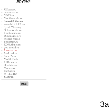
Друзья :
• Я Плакалъ
• www.capa.ru
• MNIS.ru
• Mobile-world.ru
•
Smart60.kiev.ua
• www.MOBLEX.ru
• SymbiWare.org
• Nokia-World.ru
• LineCinema.ru
• Dimonvideo.ru
• Mobile-WareZ
• BestSmart.ru
• KOMAP.net.ru
• you-mobil.ru
•
Exsmart.net
• AvaLoad.ru
• SmartZone
• MoBiLiZe.in
• AllDown.ru
• Оmobile.ru
• Mobers.ru
• FunSat.ru
• M-TEL.RU
• SMSP.ru
За