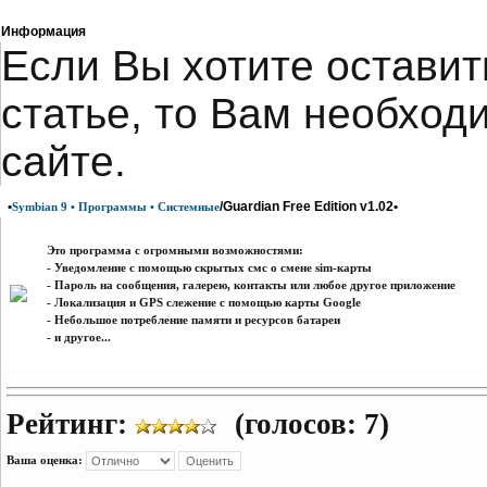
Информация
Eсли Вы хотите оставит
статье, то Вам необход
сайте.
•
/Guardian Free Edition v1.02•
Symbian 9 • Программы • Системные
Это программа с огромными возможностями:
- Уведомление с помощью скрытых смс о смене sim-карты
- Пароль на сообщения, галерею, контакты или любое другое приложение
- Локализация и GPS слежение с помощью карты Google
- Небольшое потребление памяти и ресурсов батареи
- и другое...
Рейтинг:
(голосов: 7)
Ваша оценка: