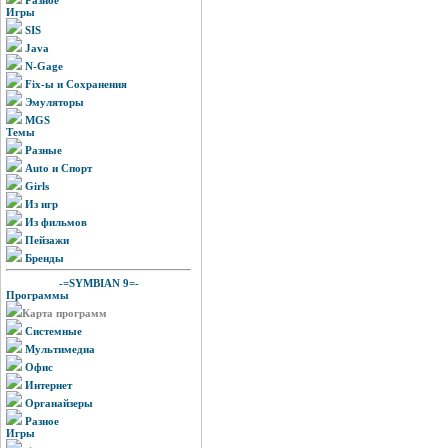
Игры
SIS
Java
N-Gage
Fix-ы и Сохранения
Эмуляторы
MGS
Темы
Разные
Auto и Спорт
Girls
Из игр
Из фильмов
Пейзажи
Бренды
-=SYMBIAN 9=-
Программы
Карта программ
Системные
Мультимедиа
Офис
Интернет
Органайзеры
Разное
Игры