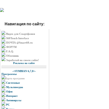
Навигация по сайту:
Видео для Смартфонов
S60Touch Interface
ПОЧТА @Smart60.ru
ФОРУМ
F.A.Q.
Обменник
Заработай на своем сайте!
Реклама на сайте
-=SYMBIAN 6,7,8=-
Программы
Карта программ
Системные
Мультимедиа
Офис
Интернет
Антивирусы
PC
Разное