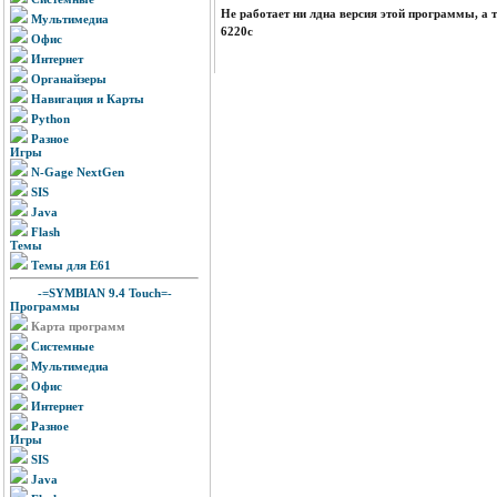
Не работает ни лдна версия этой программы, а т
Мультимедиа
6220с
Офис
Интернет
Органайзеры
Навигация и Карты
Python
Разное
Игры
N-Gage NextGen
SIS
Java
Flash
Темы
Темы для E61
-=SYMBIAN 9.4 Touch=-
Программы
Карта программ
Системные
Мультимедиа
Офис
Интернет
Разное
Игры
SIS
Java