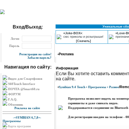
Вход/Выход:
Уникальные сбо
«Joke-BOX»
:
«Love-B
смс приколы и розыгрыши!
признани
Логин
[Скачать]
Пароль
•Реклама
Регистрация на сайте!
Забыли пароль?
Навигация по сайту:
Информация
Eсли Вы хотите оставить коммент
на сайте.
Видео для Смартфонов
S60Touch Interface
•
/Remo
Symbian 9.4 Touch • Программы • Разное
ПОЧТА @Smart60.ru
ФОРУМ
Программа позволяет видеть на монитор
F.A.Q.
скриншоты и даже снимать видео.
Обменник
Поддерживается соединение по Bluetooth
Реклама на сайте
Для регистрации вводим на телефоне - 00
-=SYMBIAN 6,7,8=-
Программы
Карта программ