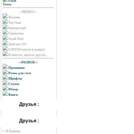
Flash
Темы
-=ВИДЕО=-
Фильмы
Top Gear
Камеди клаб
Симпсоны
South Park
Девочки 18+
LOST(Остаться в живых)
И многое, многое другое...
-=РАЗНОЕ=-
Прошивки
Ромы для сеги
Шрифты
Статьи
Юмор
Книги
Друзья :
Друзья :
• Я Плакалъ