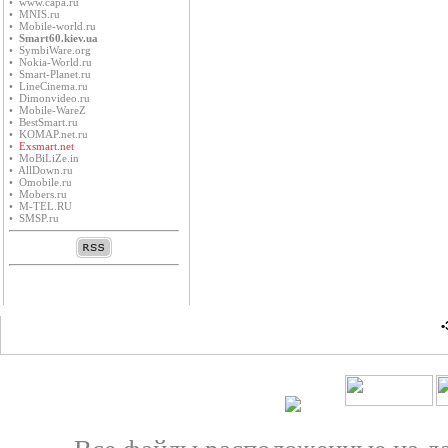
• www.capa.ru
• MNIS.ru
• Mobile-world.ru
•
Smart60.kiev.ua
• SymbiWare.org
• Nokia-World.ru
• Smart-Planet.ru
• LineCinema.ru
• Dimonvideo.ru
• Mobile-WareZ
• BestSmart.ru
• KOMAP.net.ru
•
Exsmart.net
• MoBiLiZe.in
• AllDown.ru
• Оmobile.ru
• Mobers.ru
• M-TEL.RU
• SMSP.ru
•