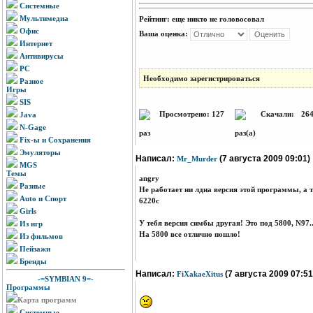
Системные
Мультимедиа
Рейтинг:
еще никто не головосовал
Офис
Ваша оценка:
Интернет
Антивирусы
PC
Необходимо зарегистрироваться
Разное
Игры
SIS
Просмотрено: 127
Скачали: 26
Java
N-Gage
раз
раз(а)
Fix-ы и Сохранения
Эмуляторы
Написал:
(7 августа 2009 09:01)
Mr_Murder
MGS
Темы
angry
Разные
Не работает ни лдна версия этой программы, а т
Auto и Спорт
6220с
Girls
У тебя версия симбы другая! Это под 5800, N97..
Из игр
На 5800 все отлично пошло!
Из фильмов
Пейзажи
Бренды
Написал:
(7 августа 2009 07:51
FiXakaeXitus
-=SYMBIAN 9=-
Программы
Карта программ
Системные