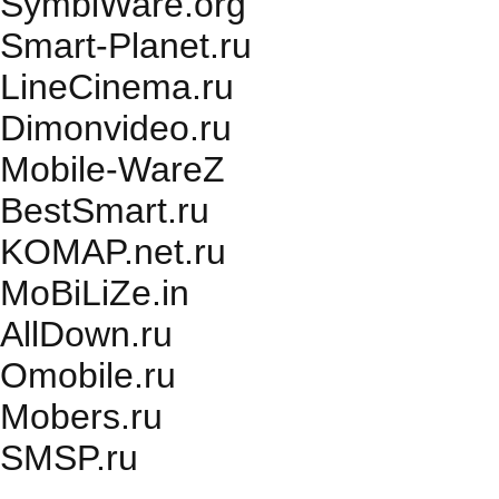
SymbiWare.org
Smart-Planet.ru
LineCinema.ru
Dimonvideo.ru
Mobile-WareZ
BestSmart.ru
KOMAP.net.ru
MoBiLiZe.in
AllDown.ru
Оmobile.ru
Mobers.ru
SMSP.ru