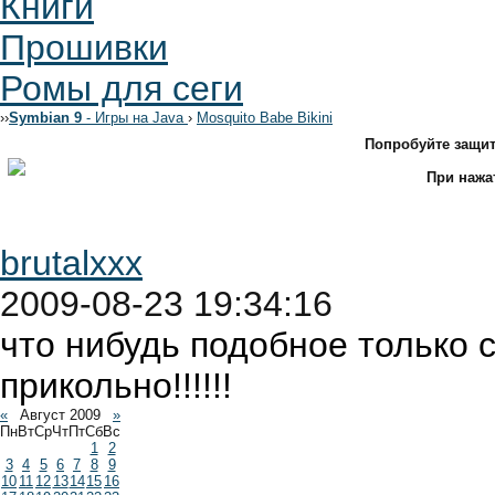
Книги
Прошивки
Ромы для сеги
›
›
Symbian 9
- Игры на Java
›
Mosquito Babe Bikini
Попробуйте защи
При нажа
brutalxxx
2009-08-23 19:34:16
что нибудь подобное только 
прикольно!!!!!!
«
Август 2009
»
Пн
Вт
Ср
Чт
Пт
Сб
Вс
1
2
3
4
5
6
7
8
9
10
11
12
13
14
15
16