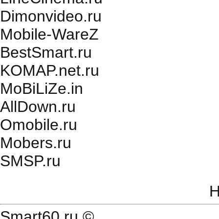
Dimonvideo.ru
Mobile-WareZ
BestSmart.ru
KOMAP.net.ru
MoBiLiZe.in
AllDown.ru
Оmobile.ru
Mobers.ru
SMSP.ru
Н
Smart60.ru
©