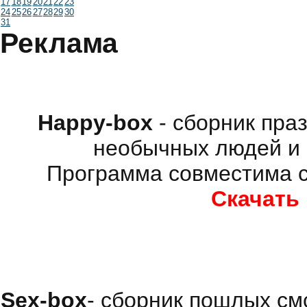
17
18
19
20
21
22
23
24
25
26
27
28
29
30
31
Реклама
Happy-box
- сборник пра
необычных людей и 
Программа совместима с
Скачать
Sex-box
- сборник пошлых см