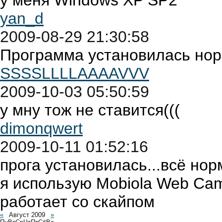
у меня Windows XP SP2
yan_d
2009-08-29 21:30:58
Программа установилась нор
SSSSLLLLAAAAVVV
2009-10-03 05:50:59
у мну тож не ставится(((
dimonqwert
2009-10-11 01:52:16
прога установилась...всё нор
я использую Mobiola Web Came
работает со скайпом
«
Август 2009
»