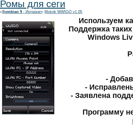
Ромы для сеги
›
›
Symbian 9
- Интернет
›
Motvik WWIGO v1.05
Используем ка
Поддержка таких 
Windows Liv
Р
- Доба
- Исправлен
- Заявлена подд
Программу н