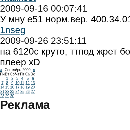
2009-09-16 00:07:41
У мну e51 норм.вер. 400.34.0
1nseg
2009-09-26 23:51:11
на 6120с круто, ттпод жрет 
плеер xD
«
Сентябрь 2009
»
Пн
Вт
Ср
Чт
Пт
Сб
Вс
1
2
3
4
5
6
7
8
9
10
11
12
13
14
15
16
17
18
19
20
21
22
23
24
25
26
27
28
29
30
Реклама