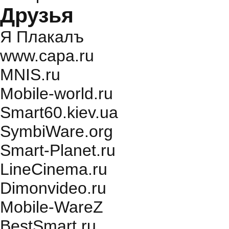
Друзья
Я Плакалъ
www.capa.ru
MNIS.ru
Mobile-world.ru
Smart60.kiev.ua
SymbiWare.org
Smart-Planet.ru
LineCinema.ru
Dimonvideo.ru
Mobile-WareZ
BestSmart.ru