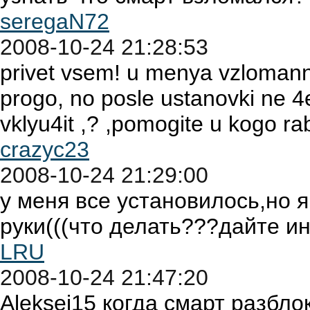
seregaN72
2008-10-24 21:28:53
privet vsem! u menya vzlomann
progo, no posle ustanovki ne 4
vklyu4it ,? ,pomogite u kogo rabo
crazyc23
2008-10-24 21:29:00
у меня все установилось,но 
руки(((что делать???дайте ин
LRU
2008-10-24 21:47:20
Aleksei15 когда смарт разбло