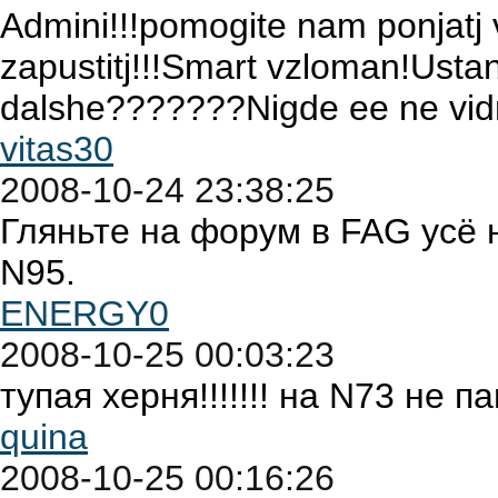
Admini!!!pomogite nam ponjatj 
zapustitj!!!Smart vzloman!Usta
dalshe???????Nigde ee ne vi
vitas30
2008-10-24 23:38:25
Гляньте на форум в FAG усё 
N95.
ENERGY0
2008-10-25 00:03:23
тупая херня!!!!!!! на N73 не 
quina
2008-10-25 00:16:26