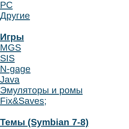
PC
Другие
Игры
MGS
SIS
N-gage
Java
Эмуляторы и ромы
Fix&Saves;
Темы (Symbian 7-8)