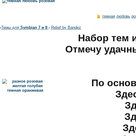
темная
любовь
ро
›
Темы для
Symbian 7 и 8
›
Relief by Bandez
Набор тем 
Отмечу удачны
По основ
Зде
Зд
Зд
Зд