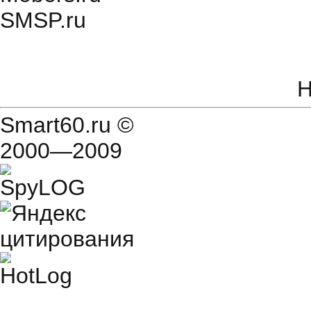
SMSP.ru
Н
Smart60.ru
©
2000—2009