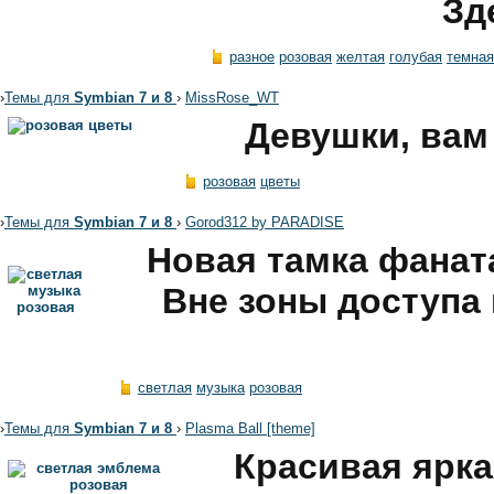
Зд
разное
розовая
желтая
голубая
темная
›
Темы для
Symbian 7 и 8
›
MissRose_WT
Девушки, вам
розовая
цветы
›
Темы для
Symbian 7 и 8
›
Gorod312 by PARADISE
Новая тамка фаната
Вне зоны доступа 
светлая
музыка
розовая
›
Темы для
Symbian 7 и 8
›
Plasma Ball [theme]
Красивая ярка