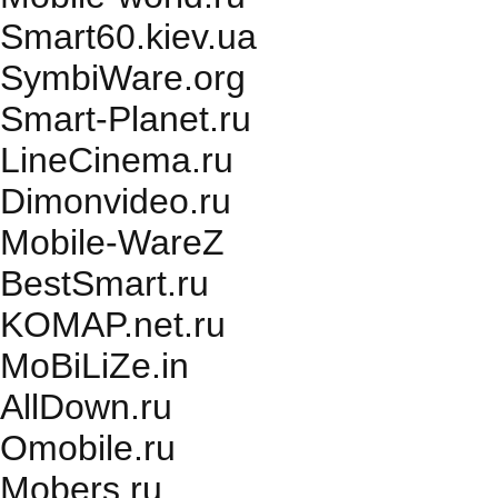
Smart60.kiev.ua
SymbiWare.org
Smart-Planet.ru
LineCinema.ru
Dimonvideo.ru
Mobile-WareZ
BestSmart.ru
KOMAP.net.ru
MoBiLiZe.in
AllDown.ru
Оmobile.ru
Mobers.ru