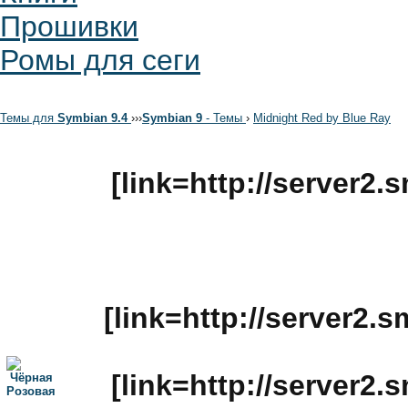
Прошивки
Ромы для сеги
Темы для
Symbian 9.4
›
›
›
Symbian 9
- Темы
›
Midnight Red by Blue Ray
[link=http://server2
[link=http://server2.
[link=http://server2