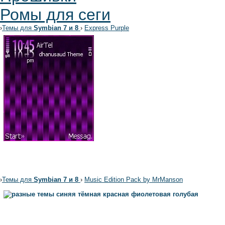
Ромы для сеги
›
Темы для
Symbian 7 и 8
›
Express Purple
›
Темы для
Symbian 7 и 8
›
Music Edition Pack by MrManson