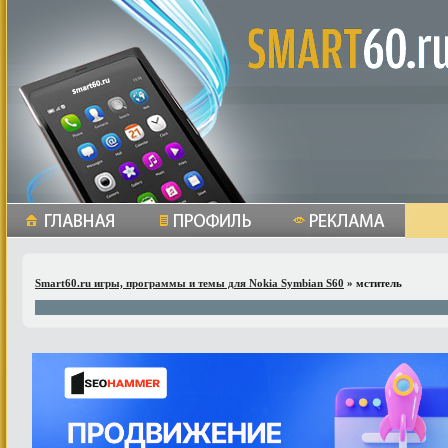
Smart60.ru игры, программы и темы для Nokia Symbian S60
» мститель