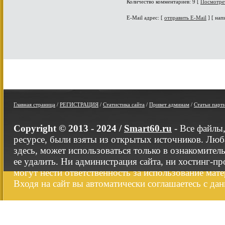
Количество комментариев: 9 [
Посмотре
E-Mail адрес: [
отправить E-Mail
] [ нап
Главная страница
/
РЕГИСТРАЦИЯ
/
Статистика сайта
/
Привет админам
/
Статьи парт
Copyright © 2013 - 2024 /
Smart60.ru
- Все файлы
ресурсе, были взяты из открытых источников. Люб
здесь, может использоваться только в ознакомител
ее удалить. Ни администрация сайта, ни хостинг-п
могут нести ответственность за использование мате
Входя на сайт вы автоматически соглашаетесь с да