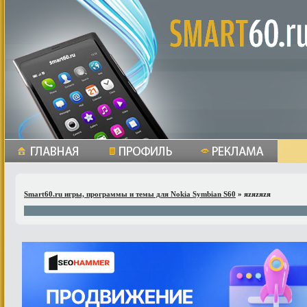
Smart60.ru игры, программы и темы для Nokia Symbian S60
» яzяzяzя