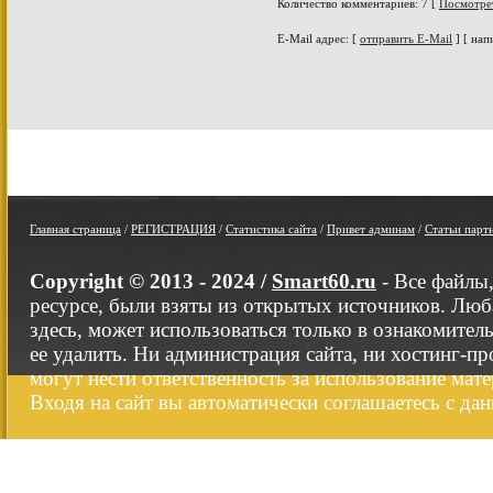
Количество комментариев: 7 [
Посмотре
E-Mail адрес: [
отправить E-Mail
] [ нап
Главная страница
/
РЕГИСТРАЦИЯ
/
Статистика сайта
/
Привет админам
/
Статьи парт
Copyright © 2013 - 2024 /
Smart60.ru
- Все файлы
ресурсе, были взяты из открытых источников. Люб
здесь, может использоваться только в ознакомител
ее удалить. Ни администрация сайта, ни хостинг-п
могут нести ответственность за использование мате
Входя на сайт вы автоматически соглашаетесь с да