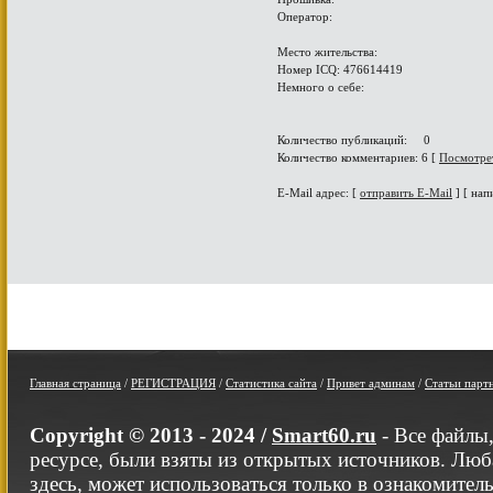
Оператор:
Место жительства:
Номер ICQ: 476614419
Немного о себе:
Количество публикаций: 0
Количество комментариев: 6 [
Посмотре
E-Mail адрес: [
отправить E-Mail
] [ нап
Главная страница
/
РЕГИСТРАЦИЯ
/
Статистика сайта
/
Привет админам
/
Статьи парт
Copyright © 2013 - 2024 /
Smart60.ru
- Все файлы
ресурсе, были взяты из открытых источников. Люб
здесь, может использоваться только в ознакомител