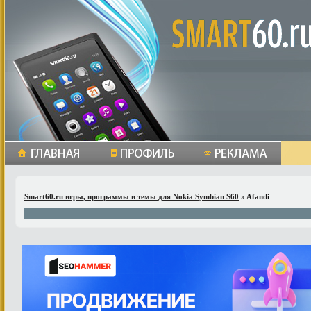
Smart60.ru игры, программы и темы для Nokia Symbian S60
» Afandi