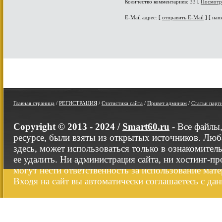
Количество комментариев: 33 [
Посмотр
E-Mail адрес: [
отправить E-Mail
] [ нап
Главная страница
/
РЕГИСТРАЦИЯ
/
Статистика сайта
/
Привет админам
/
Статьи парт
Copyright © 2013 - 2024 /
Smart60.ru
- Все файлы
ресурсе, были взяты из открытых источников. Люб
здесь, может использоваться только в ознакомител
ее удалить. Ни администрация сайта, ни хостинг-п
могут нести ответственность за использование мате
Входя на сайт вы автоматически соглашаетесь с да