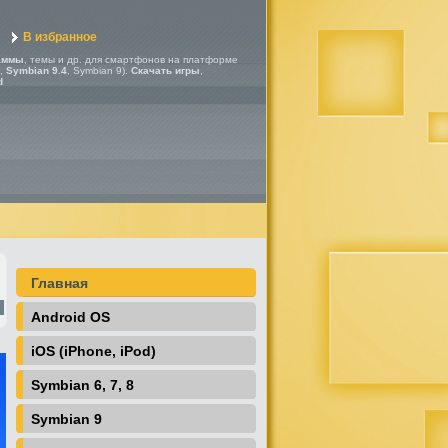
В избранное
аммы
, темы и др. для смартфонов на платформе
,
Symbian 9.4
, Symbian 9).
Скачать игры
,
d
Главная
Android OS
iOS (iPhone, iPod)
Symbian 6, 7, 8
Symbian 9