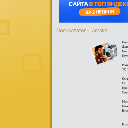
Пользователь: Araska
Пол
Дата
Пос
Гру
Рейт
Сма
ОС:
Про
Опе
Мес
Ном
Нем
Кол