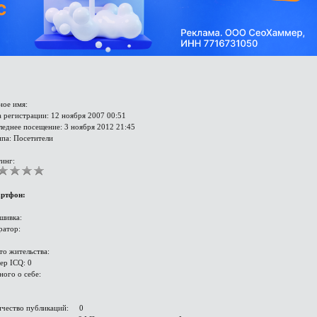
ное имя:
 регистрации: 12 ноября 2007 00:51
леднее посещение: 3 ноября 2012 21:45
ппа: Посетители
инг:
ртфон:
шивка:
ратор:
то жительства:
ер ICQ: 0
ного о себе:
ичество публикаций: 0