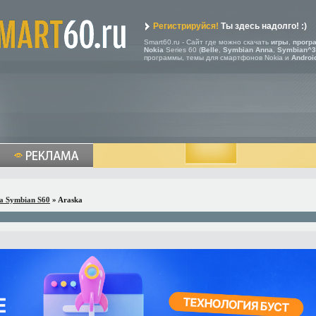
Регистрируйся!
Ты здесь надолго! :)
Smart60.ru - Сайт где можно скачать
игры
,
прогр
Nokia
Series 60 (
Belle
,
Symbian Anna
,
Symbian^3
программы, темы для смартфонов Nokia и
Androi
a Symbian S60
» Araska