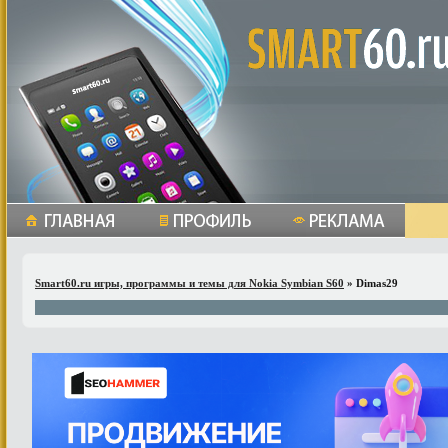
Smart60.ru игры, программы и темы для Nokia Symbian S60
» Dimas29