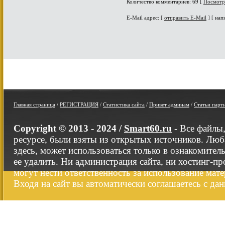
Количество комментариев: 69 [
Посмотр
E-Mail адрес: [
отправить E-Mail
] [ нап
Главная страница
/
РЕГИСТРАЦИЯ
/
Статистика сайта
/
Привет админам
/
Статьи парт
Copyright © 2013 - 2024 /
Smart60.ru
- Все файлы
ресурсе, были взяты из открытых источников. Люб
здесь, может использоваться только в ознакомител
ее удалить. Ни администрация сайта, ни хостинг-п
могут нести ответственность за использование мате
Входя на сайт вы автоматически соглашаетесь с да