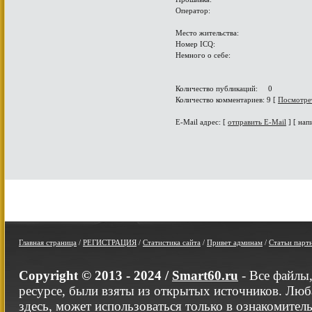
Оператор:
Место жительства:
Номер ICQ:
Немного о себе:
Количество публикаций: 0
Количество комментариев: 9 [
Посмотре
E-Mail адрес: [
отправить E-Mail
] [ нап
Главная страница
/
РЕГИСТРАЦИЯ
/
Статистика сайта
/
Привет админам
/
Статьи парт
Copyright © 2013 - 2024 /
Smart60.ru
- Все файлы
ресурсе, были взяты из открытых источников. Люб
здесь, может использоваться только в ознакомител