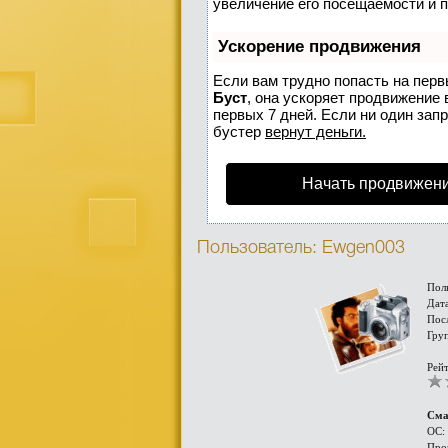
увеличение его посещаемости и 
Ускорение продвижения
Если вам трудно попасть на перв
Буст
, она ускоряет продвижение 
первых 7 дней. Если ни один запр
бустер
вернут деньги.
Начать продвижени
Пользователь: Ewgen003
Пол
Дата
Пос
Гру
Рейт
Сма
ОС:
Про