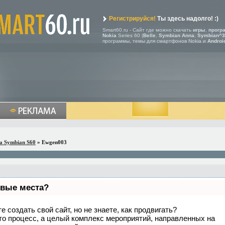
Регистрируйся!
Ты здесь надолго! :)
Smart60.ru - Сайт где можно скачать
игры
,
прогр
Nokia
Series 60 (
Belle
,
Symbian Anna
,
Symbian^3
программы, темы для смартфонов Nokia и
Androi
a Symbian S60
» Ewgen003
рвые места?
 создать свой сайт, но не знаете, как продвигать?
то процесс, а целый комплекс мероприятий, направленных на