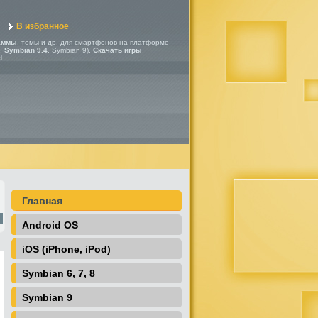
В избранное
аммы
, темы и др. для смартфонов на платформе
,
Symbian 9.4
, Symbian 9).
Скачать игры
,
d
Главная
Android OS
iOS (iPhone, iPod)
Symbian 6, 7, 8
Symbian 9