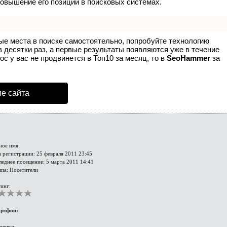
повышение его позиций в поисковых системах.
ые места в поиске самостоятельно, попробуйте технологию
в десятки раз, а первые результаты появляются уже в течение
ос у вас не продвинется в Топ10 за месяц, то в
SeoHammer
за
е сайта
ное имя:
 регистрации: 25 февраля 2011 23:45
леднее посещение: 5 марта 2011 14:41
ппа: Посетители
инг:
ртфон:
шивка: