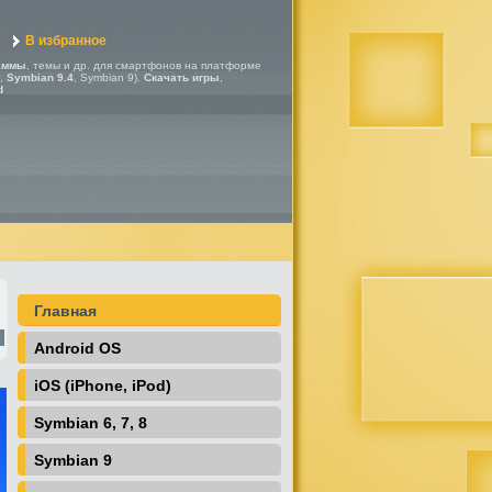
В избранное
аммы
, темы и др. для смартфонов на платформе
,
Symbian 9.4
, Symbian 9).
Скачать игры
,
d
Главная
Android OS
iOS (iPhone, iPod)
Symbian 6, 7, 8
Symbian 9