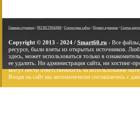
Главная страница
/
РЕГИСТРАЦИЯ
/
Статистика сайта
/
Привет админам
/
Статьи парт
Copyright © 2013 - 2024 /
Smart60.ru
- Все файлы
ресурсе, были взяты из открытых источников. Люб
здесь, может использоваться только в ознакомител
ее удалить. Ни администрация сайта, ни хостинг-п
могут нести ответственность за использование мате
Входя на сайт вы автоматически соглашаетесь с да