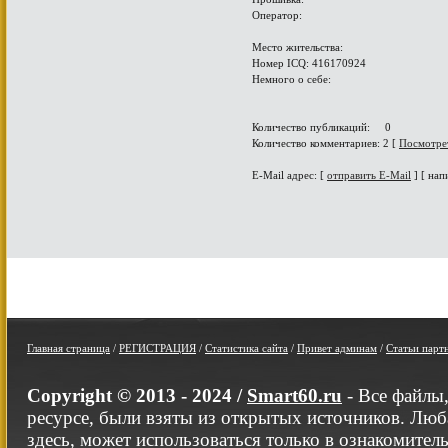
Оператор:
Место жительства:
Номер ICQ: 416170924
Немного о себе:
Количество публикаций: 0
Количество комментариев: 2 [
Посмотре
E-Mail адрес: [
отправить E-Mail
] [ нап
Главная страница
/
РЕГИСТРАЦИЯ
/
Статистика сайта
/
Привет админам
/
Статьи парт
Copyright © 2013 - 2024 /
Smart60.ru
- Все файлы
ресурсе, были взяты из открытых источников. Люб
здесь, может использоваться только в ознакомител