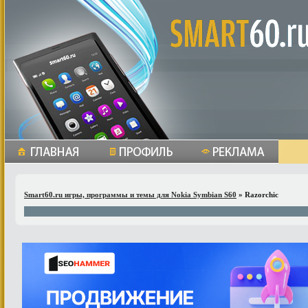
Smart60.ru игры, программы и темы для Nokia Symbian S60
» Razorchic