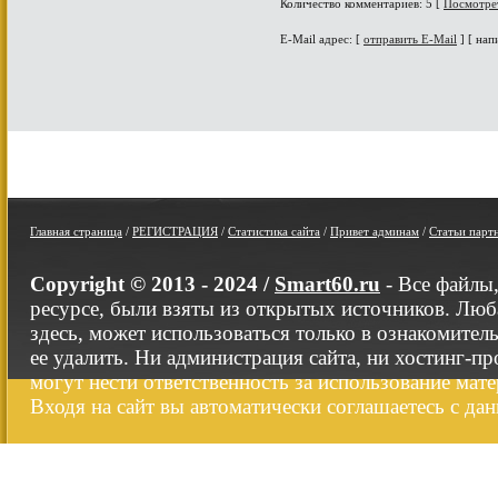
Количество комментариев: 5 [
Посмотре
E-Mail адрес: [
отправить E-Mail
] [ нап
Главная страница
/
РЕГИСТРАЦИЯ
/
Статистика сайта
/
Привет админам
/
Статьи парт
Copyright © 2013 - 2024 /
Smart60.ru
- Все файлы
ресурсе, были взяты из открытых источников. Люб
здесь, может использоваться только в ознакомител
ее удалить. Ни администрация сайта, ни хостинг-п
могут нести ответственность за использование мате
Входя на сайт вы автоматически соглашаетесь с да