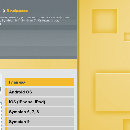
В избранное
аммы
, темы и др. для смартфонов на платформе
,
Symbian 9.4
, Symbian 9).
Скачать игры
,
d
Главная
Android OS
iOS (iPhone, iPod)
Symbian 6, 7, 8
Symbian 9