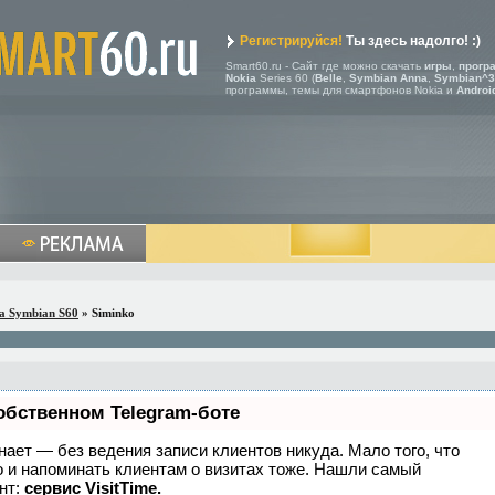
Регистрируйся!
Ты здесь надолго! :)
Smart60.ru - Сайт где можно скачать
игры
,
прогр
Nokia
Series 60 (
Belle
,
Symbian Anna
,
Symbian^3
программы, темы для смартфонов Nokia и
Androi
a Symbian S60
» Siminko
обственном Telegram-боте
 знает — без ведения записи клиентов никуда. Мало того, что
о и напоминать клиентам о визитах тоже. Нашли самый
нт:
сервис VisitTime.