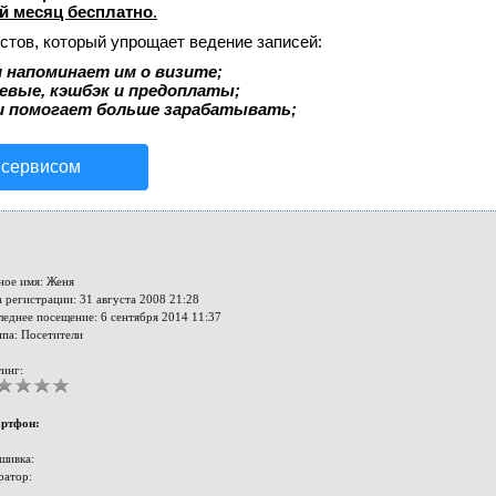
й месяц бесплатно
.
стов, который упрощает ведение записей:
 напоминает им о визите;
аевые, кэшбэк и предоплаты;
и помогает больше зарабатывать;
 сервисом
ное имя: Женя
 регистрации: 31 августа 2008 21:28
леднее посещение: 6 сентября 2014 11:37
ппа: Посетители
инг:
ртфон:
шивка:
ратор: