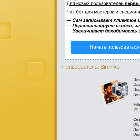
Для новых пользователей
первы
Чат-бот для мастеров и специали
—
Сам записывает клиентов и
—
Персонализирует скидки, ч
—
Увеличивает доходимость 
Начать пользоваться
Пользователь: Siminko
Пол
Дата
Пос
Гру
Рейт
Сма
ОС:
Про
Опе