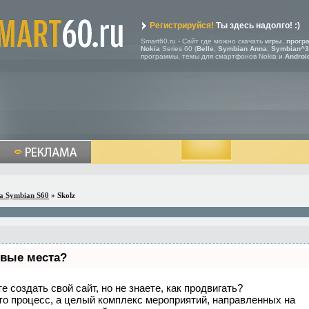
Регистрируйся!
Ты здесь надолго! :)
Smart60.ru - Сайт где можно скачать
игры
,
прогр
Nokia
Series 60 (
Belle
,
Symbian Anna
,
Symbian^3
программы, темы для смартфонов Nokia и
Androi
a Symbian S60
» Skolz
рвые места?
 создать свой сайт, но не знаете, как продвигать?
то процесс, а целый комплекс мероприятий, направленных на