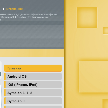
В избранное
аммы
, темы и др. для смартфонов на платформе
,
Symbian 9.4
, Symbian 9).
Скачать игры
,
d
Главная
Android OS
iOS (iPhone, iPod)
Symbian 6, 7, 8
Symbian 9