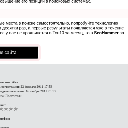
повышение его позиций в поисковых системах.
ые места в поиске самостоятельно, попробуйте технологию
в десятки раз, а первые результаты появляются уже в течение
ос у вас не продвинется в Топ10 за месяц, то в
SeoHammer
за
е сайта
ное имя: Alex
 регистрации: 22 февраля 2011 17:55
леднее посещение: 6 октября 2011 23:13
ппа: Посетители
инг:
ртфон:
шивка: