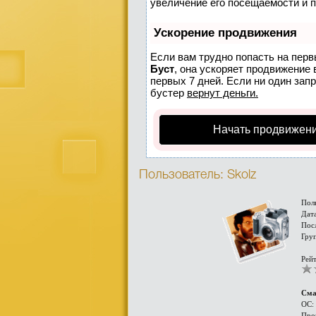
увеличение его посещаемости и 
Ускорение продвижения
Если вам трудно попасть на перв
Буст
, она ускоряет продвижение 
первых 7 дней. Если ни один запр
бустер
вернут деньги.
Начать продвижени
Пользователь: Skolz
Пол
Дата
Пос
Гру
Рейт
Сма
ОС:
Про