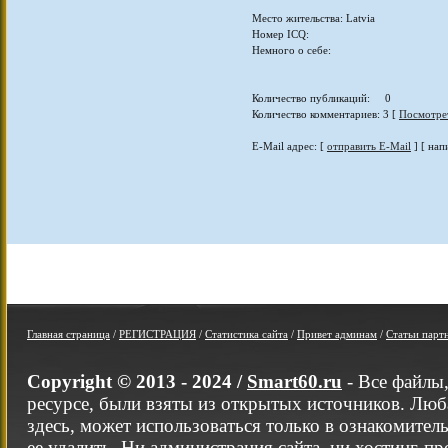
Место жительства: Latvia
Номер ICQ:
Немного о себе:
Количество публикаций: 0
Количество комментариев: 3 [
Посмотре
E-Mail адрес: [
отправить E-Mail
] [ нап
Главная страница
/
РЕГИСТРАЦИЯ
/
Статистика сайта
/
Привет админам
/
Статьи парт
Copyright © 2013 - 2024 /
Smart60.ru
- Все файлы
ресурсе, были взяты из открытых источников. Люб
здесь, может использоваться только в ознакомител
ее удалить. Ни администрация сайта, ни хостинг-п