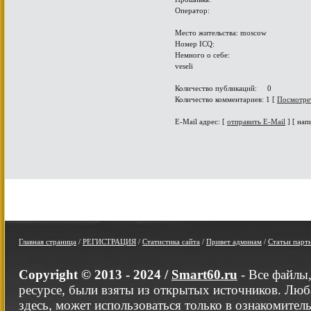
Оператор:
Место жительства: moscow
Номер ICQ:
Немного о себе:
veseli
Количество публикаций: 0
Количество комментариев: 1 [
Посмотре
E-Mail адрес: [
отправить E-Mail
] [ нап
Главная страница
/
РЕГИСТРАЦИЯ
/
Статистика сайта
/
Привет админам
/
Статьи парт
Copyright © 2013 - 2024 /
Smart60.ru
- Все файлы
ресурсе, были взяты из открытых источников. Люб
здесь, может использоваться только в ознакомител