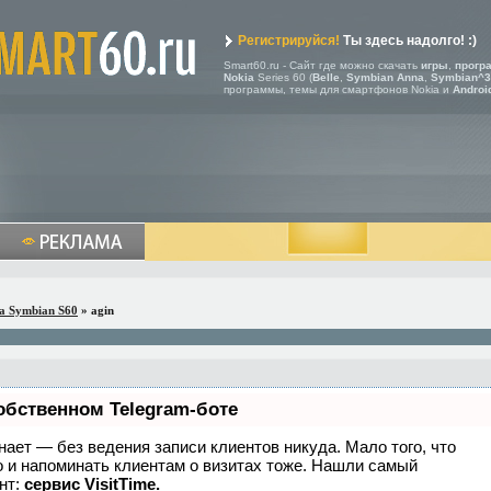
Регистрируйся!
Ты здесь надолго! :)
Smart60.ru - Сайт где можно скачать
игры
,
прогр
Nokia
Series 60 (
Belle
,
Symbian Anna
,
Symbian^3
программы, темы для смартфонов Nokia и
Androi
a Symbian S60
» agin
обственном Telegram-боте
 знает — без ведения записи клиентов никуда. Мало того, что
о и напоминать клиентам о визитах тоже. Нашли самый
нт:
сервис VisitTime.