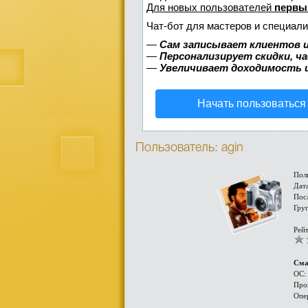
Для новых пользователей
первы
Чат-бот для мастеров и специали
—
Сам записывает клиентов и
—
Персонализирует скидки, ч
—
Увеличивает доходимость 
Начать пользоваться
Пользователь: agin
Пол
Дата
Посл
Гру
Рейт
Сма
ОС:
Про
Опе