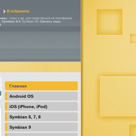
В избранное
аммы
, темы и др. для смартфонов на платформе
,
Symbian 9.4
, Symbian 9).
Скачать игры
,
d
Главная
Android OS
iOS (iPhone, iPod)
Symbian 6, 7, 8
Symbian 9