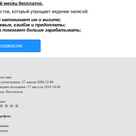
й месяц бесплатно
.
стов, который упрощает ведение записей:
 напоминает им о визите;
аевые, кэшбэк и предоплаты;
и помогает больше зарабатывать;
 сервисом
ное имя:
 регистрации: 27 апреля 2006 22:00
еднее посещение: 17 августа 2010 14:04
ппа: Посетители
инг:
ртфон:
шивка:
ратор: