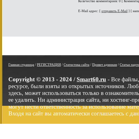
Количество комментариев: 0 [ Коммента
E-Mail адрес: [
отправить E-Mail
] [ нап
Главная страница
/
РЕГИСТРАЦИЯ
/
Статистика сайта
/
Привет админам
/
Статьи парт
Copyright © 2013 - 2024 /
Smart60.ru
- Все файлы
ресурсе, были взяты из открытых источников. Люб
здесь, может использоваться только в ознакомител
ее удалить. Ни администрация сайта, ни хостинг-п
могут нести ответственность за использование мате
Входя на сайт вы автоматически соглашаетесь с да