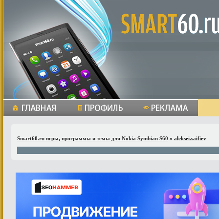
Smart60.ru игры, программы и темы для Nokia Symbian S60
» aleksei.saifiev