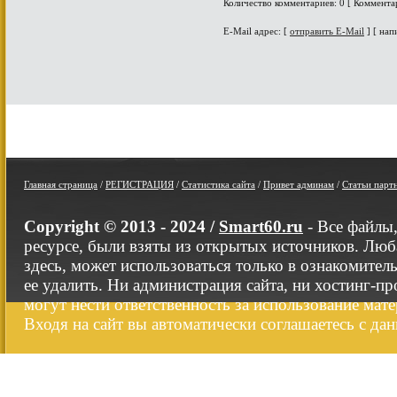
Количество комментариев: 0 [ Коммента
E-Mail адрес: [
отправить E-Mail
] [ нап
Главная страница
/
РЕГИСТРАЦИЯ
/
Статистика сайта
/
Привет админам
/
Статьи парт
Copyright © 2013 - 2024 /
Smart60.ru
- Все файлы
ресурсе, были взяты из открытых источников. Люб
здесь, может использоваться только в ознакомител
ее удалить. Ни администрация сайта, ни хостинг-п
могут нести ответственность за использование мате
Входя на сайт вы автоматически соглашаетесь с да