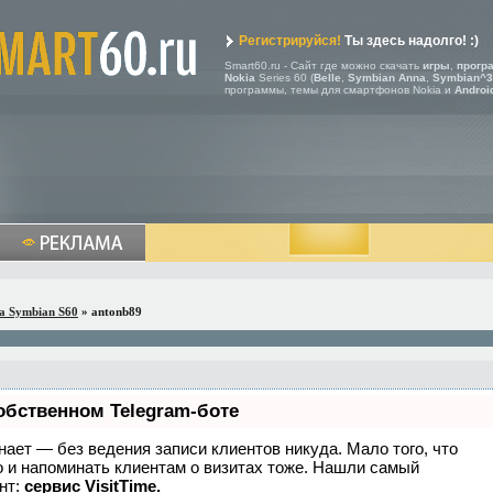
Регистрируйся!
Ты здесь надолго! :)
Smart60.ru - Сайт где можно скачать
игры
,
прогр
Nokia
Series 60 (
Belle
,
Symbian Anna
,
Symbian^3
программы, темы для смартфонов Nokia и
Androi
a Symbian S60
» antonb89
обственном Telegram-боте
 знает — без ведения записи клиентов никуда. Мало того, что
о и напоминать клиентам о визитах тоже. Нашли самый
нт:
сервис VisitTime.