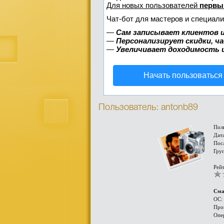
Для новых пользователей
первы
Чат-бот для мастеров и специали
—
Сам записывает клиентов и
—
Персонализирует скидки, ч
—
Увеличивает доходимость 
Начать пользоваться
Пользователь: antonb89
Пол
Дата
Пос
Гру
Рейт
Сма
ОС:
Про
Опе