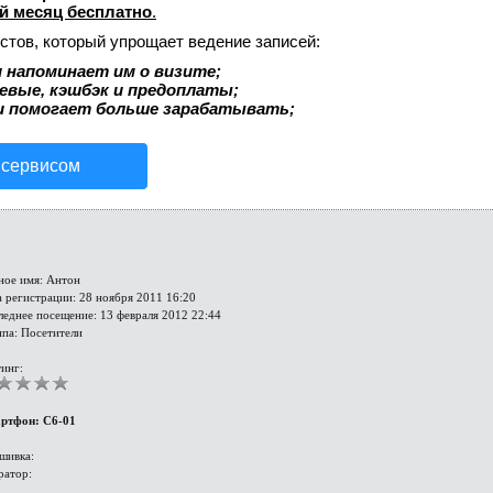
й месяц бесплатно
.
стов, который упрощает ведение записей:
 напоминает им о визите;
аевые, кэшбэк и предоплаты;
и помогает больше зарабатывать;
 сервисом
ное имя: Антон
 регистрации: 28 ноября 2011 16:20
леднее посещение: 13 февраля 2012 22:44
ппа: Посетители
инг:
ртфон: C6-01
шивка:
ратор: