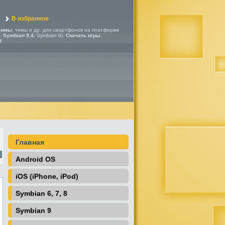
В избранное
аммы
, темы и др. для смартфонов на платформе
,
Symbian 9.4
, Symbian 9).
Скачать игры
,
d
Главная
Android OS
iOS (iPhone, iPod)
Symbian 6, 7, 8
Symbian 9