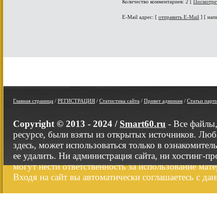
Количество комментариев: 2 [
Посмотре
E-Mail адрес: [
отправить E-Mail
] [ нап
Главная страница
/
РЕГИСТРАЦИЯ
/
Статистика сайта
/
Привет админам
/
Статьи парт
Copyright © 2013 - 2024 /
Smart60.ru
- Все файлы
ресурсе, были взяты из открытых источников. Люб
здесь, может использоваться только в ознакомител
ее удалить. Ни администрация сайта, ни хостинг-п
могут нести ответственность за использование мате
Входя на сайт вы автоматически соглашаетесь с да