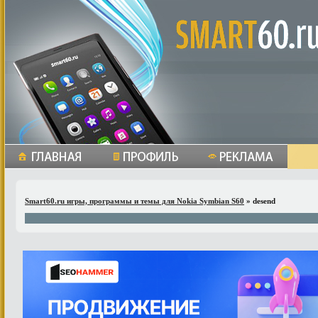
Smart60.ru игры, программы и темы для Nokia Symbian S60
» desend