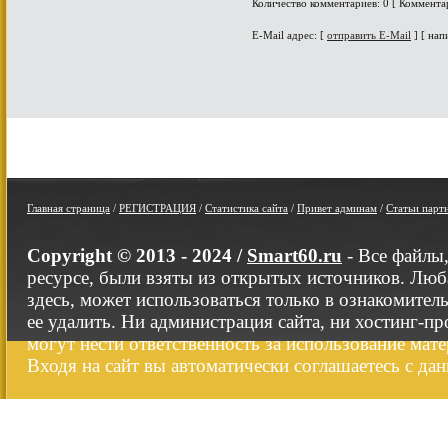
Количество комментариев: 0 [ Коммента
E-Mail адрес: [
отправить E-Mail
] [ нап
Главная страница
/
РЕГИСТРАЦИЯ
/
Статистика сайта
/
Привет админам
/
Статьи парт
Copyright © 2013 - 2024 /
Smart60.ru
- Все файлы
ресурсе, были взяты из открытых источников. Люб
здесь, может использоваться только в ознакомител
ее удалить. Ни администрация сайта, ни хостинг-п
могут нести ответственность за использование мате
Входя на сайт вы автоматически соглашаетесь с да