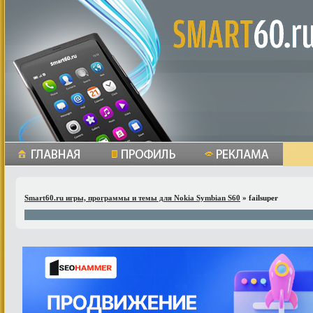
Smart60.ru игры, программы и темы для Nokia Symbian S60
» failsuper