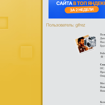
Пользователь: gifrez
Пол
Дата
Посл
Гру
Рейт
Сма
ОС:
Про
Опе
Мес
Ном
Нем
Кол