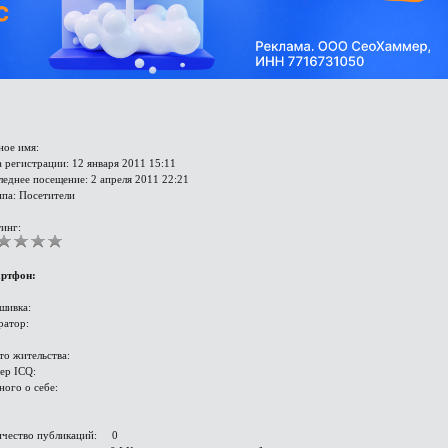
ное имя:
 регистрации: 12 января 2011 15:11
еднее посещение: 2 апреля 2011 22:21
ппа: Посетители
инг:
ртфон:
шивка:
ратор:
то жительства:
ер ICQ:
ного о себе:
ичество публикаций: 0