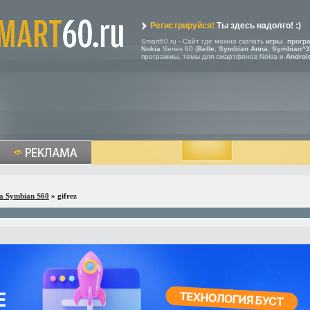
Регистрируйся!
Ты здесь надолго! :)
Smart60.ru - Сайт где можно скачать
игры
,
прогр
Nokia
Series 60 (
Belle
,
Symbian Anna
,
Symbian^3
программы, темы для смартфонов Nokia и
Androi
a Symbian S60
» gifrez