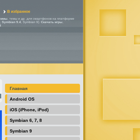
В избранное
аммы
, темы и др. для смартфонов на платформе
,
Symbian 9.4
, Symbian 9).
Скачать игры
,
d
Главная
Android OS
iOS (iPhone, iPod)
Symbian 6, 7, 8
Symbian 9