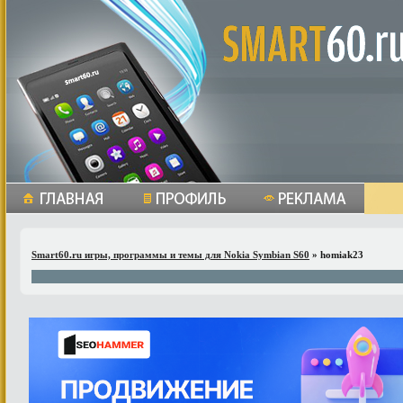
Smart60.ru игры, программы и темы для Nokia Symbian S60
» homiak23