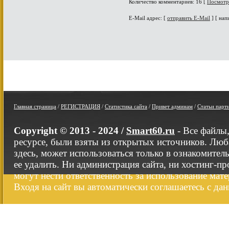
Количество комментариев: 16 [
Посмотр
E-Mail адрес: [
отправить E-Mail
] [ нап
Главная страница
/
РЕГИСТРАЦИЯ
/
Статистика сайта
/
Привет админам
/
Статьи парт
Copyright © 2013 - 2024 /
Smart60.ru
- Все файлы
ресурсе, были взяты из открытых источников. Люб
здесь, может использоваться только в ознакомител
ее удалить. Ни администрация сайта, ни хостинг-п
могут нести ответственность за использование мате
Входя на сайт вы автоматически соглашаетесь с да